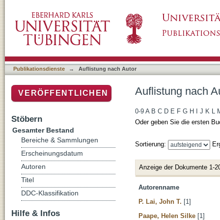
Auflistung nach Autor
Publikationsdienste
→
Auflistung nach Autor
Auflistung nach A
VERÖFFENTLICHEN
0-9
A
B
C
D
E
F
G
H
I
J
K
L
Stöbern
Oder geben Sie die ersten Bu
Gesamter Bestand
Bereiche & Sammlungen
Sortierung:
Er
Erscheinungsdatum
Autoren
Anzeige der Dokumente 1-2
Titel
Autorenname
DDC-Klassifikation
P. Lai, John T.
[1]
Hilfe & Infos
Paape, Helen Silke
[1]