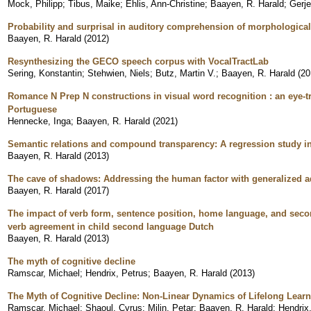
Mock, Philipp
;
Tibus, Maike
;
Ehlis, Ann-Christine
;
Baayen, R. Harald
;
Gerje
Probability and surprisal in auditory comprehension of morphologica
Baayen, R. Harald
(
2012
)
Resynthesizing the GECO speech corpus with VocalTractLab
Sering, Konstantin
;
Stehwien, Niels
;
Butz, Martin V.
;
Baayen, R. Harald
(
20
Romance N Prep N constructions in visual word recognition : an eye-t
Portuguese
Hennecke, Inga
;
Baayen, R. Harald
(
2021
)
Semantic relations and compound transparency: A regression study i
Baayen, R. Harald
(
2013
)
The cave of shadows: Addressing the human factor with generalized 
Baayen, R. Harald
(
2017
)
The impact of verb form, sentence position, home language, and seco
verb agreement in child second language Dutch
Baayen, R. Harald
(
2013
)
The myth of cognitive decline
Ramscar, Michael
;
Hendrix, Petrus
;
Baayen, R. Harald
(
2013
)
The Myth of Cognitive Decline: Non-Linear Dynamics of Lifelong Lear
Ramscar, Michael
;
Shaoul, Cyrus
;
Milin, Petar
;
Baayen, R. Harald
;
Hendrix