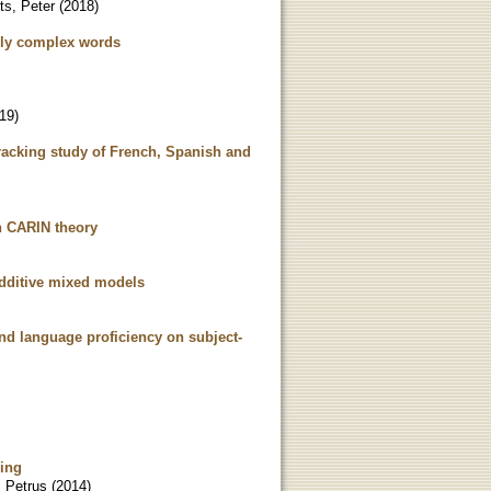
ts, Peter
(
2018
)
lly complex words
19
)
racking study of French, Spanish and
n CARIN theory
additive mixed models
nd language proficiency on subject-
ning
, Petrus
(
2014
)