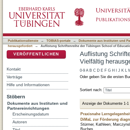
Auflistung Schriftenreihe der Tübingen Schoo
DSpace Repositorium (Manakin basiert)
nach Autor "Marczynski, Bernhard"
Publikationsdienste
→
TOBIAS-portale
→
Dokumente aus Instituten und Pa
herausgefordert
→
Auflistung Schriftenreihe der Tübingen School of Educatio
Auflistung Schrif
VERÖFFENTLICHEN
Vielfältig heraus
Kontakt
0-9
A
B
C
D
E
F
G
H
I
J
K
L
Verträge
Oder geben Sie die ersten Bu
Hilfe und Informationen
Sortiert nach:
Stöbern
Dokumente aus Instituten und
Anzeige der Dokumente 1-1
Partnereinrichtungen
Praxisnahe Lerngelegenheit
Erscheinungsdatum
DiMaL zur Förderung diag
Autoren
Stürmer, Kathleen
;
Marczynsk
Buches
Titel