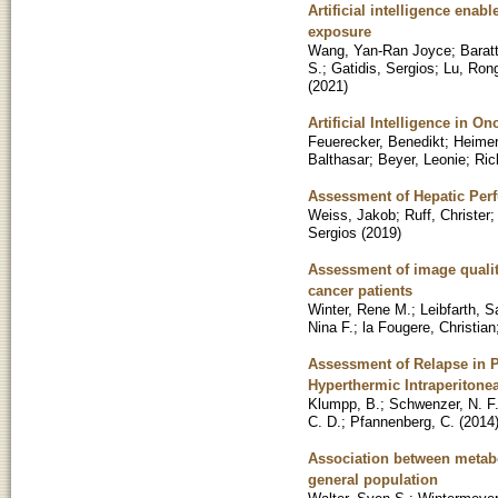
Artificial intelligence en
exposure
Wang, Yan-Ran Joyce
;
Barat
S.
;
Gatidis, Sergios
;
Lu, Ron
(
2021
)
Artificial Intelligence in O
Feuerecker, Benedikt
;
Heimer
Balthasar
;
Beyer, Leonie
;
Ric
Assessment of Hepatic Per
Weiss, Jakob
;
Ruff, Christer
Sergios
(
2019
)
Assessment of image qualit
cancer patients
Winter, Rene M.
;
Leibfarth, S
Nina F.
;
la Fougere, Christian
Assessment of Relapse in P
Hyperthermic Intraperiton
Klumpp, B.
;
Schwenzer, N. F
C. D.
;
Pfannenberg, C.
(
2014
Association between metab
general population