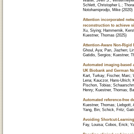
Walter, Sven S.
;
Wintermeyer
Schlett, Christopher L.
;
Thora
Notohamiprodjo, Mike
(
2020
)
Attention incorporated net
reconstruction to achieve s
Xu, Siying
;
Hammernik, Kerst
Kuestner, Thomas
(
2025
)
Attention-Aware Non-Rigid 
Ghoul, Aya
;
Pan, Jiazhen
;
Li
Gatidis, Sergios
;
Kuestner, 
Automated imaging-based ab
UK Biobank and German Nat
Kart, Turkay
;
Fischer, Marc
;
Lena
;
Kauczor, Hans-Ulrich
;
Pischon, Tobias
;
Schaarschmi
Henry
;
Kuestner, Thomas
;
Ba
Automated reference-free d
Kuestner, Thomas
;
Liebgott,
Yang, Bin
;
Schick, Fritz
;
Gati
Avoiding Shortcut-Learnin
Fay, Louisa
;
Cobos, Erick
;
Ya