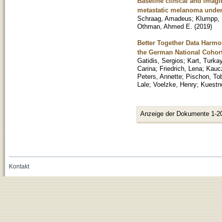
Baseline clinical and imagi
metastatic melanoma unde
Schraag, Amadeus
;
Klumpp, 
Othman, Ahmed E.
(
2019
)
Better Together Data Harm
the German National Cohor
Gatidis, Sergios
;
Kart, Turka
Carina
;
Friedrich, Lena
;
Kaucz
Peters, Annette
;
Pischon, To
Lale
;
Voelzke, Henry
;
Kuestn
Anzeige der Dokumente 1-2
Kontakt