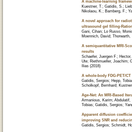
A machine-learning framewo
Kuestner, T.
;
Gatidis, S.
;
Lieb
Nikolaou, K.
;
Bamberg, F.
;
Ya
A novel approach for radiot
ultrasound gel filling-Ratio
Gani, Cihan
;
Lo Russo, Moni
Moennich, David
;
Thorwarth, 
A semiquantitative MRI-Score
results
Schaefer, Juergen F.
;
Hector,
Ute
;
Riethmueller, Joachim
;
G
Ilias
(
2018
)
A whole-body FDG-PET/CT D
Gatidis, Sergios
;
Hepp, Tobia
Scholkopf, Bernhard
;
Kustne
Age-Net: An MRI-Based Iter
Armanious, Karim
;
Abdulatif,
Tobias
;
Gatidis, Sergios
;
Yan
Apparent diffusion coeffic
improving SNR and reducing
Gatidis, Sergios
;
Schmidt, Ho