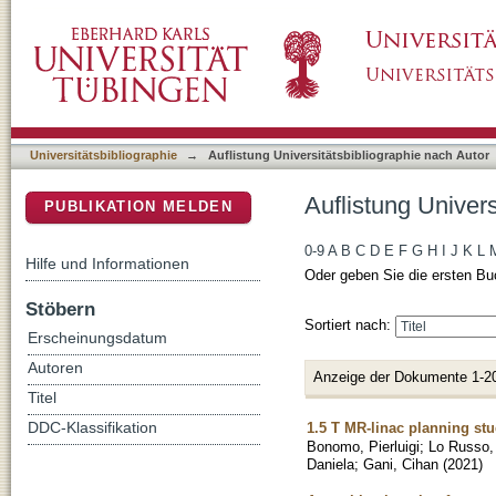
Auflistung Universitätsbibliographie nach Aut
DSpace Repositorium (Manakin basiert)
Universitätsbibliographie
→
Auflistung Universitätsbibliographie nach Autor
Auflistung Univers
PUBLIKATION MELDEN
0-9
A
B
C
D
E
F
G
H
I
J
K
L
Hilfe und Informationen
Oder geben Sie die ersten Bu
Stöbern
Sortiert nach:
Erscheinungsdatum
Autoren
Anzeige der Dokumente 1-2
Titel
1.5 T MR-linac planning stud
DDC-Klassifikation
Bonomo, Pierluigi
;
Lo Russo,
Daniela
;
Gani, Cihan
(
2021
)