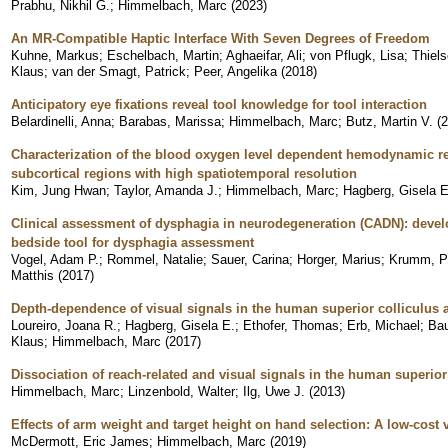
Prabhu, Nikhil G.
;
Himmelbach, Marc
(
2023
)
An MR-Compatible Haptic Interface With Seven Degrees of Freedom
Kuhne, Markus
;
Eschelbach, Martin
;
Aghaeifar, Ali
;
von Pflugk, Lisa
;
Thiels
Klaus
;
van der Smagt, Patrick
;
Peer, Angelika
(
2018
)
Anticipatory eye fixations reveal tool knowledge for tool interaction
Belardinelli, Anna
;
Barabas, Marissa
;
Himmelbach, Marc
;
Butz, Martin V.
(
2
Characterization of the blood oxygen level dependent hemodynamic r
subcortical regions with high spatiotemporal resolution
Kim, Jung Hwan
;
Taylor, Amanda J.
;
Himmelbach, Marc
;
Hagberg, Gisela E
Clinical assessment of dysphagia in neurodegeneration (CADN): develop
bedside tool for dysphagia assessment
Vogel, Adam P.
;
Rommel, Natalie
;
Sauer, Carina
;
Horger, Marius
;
Krumm, Pa
Matthis
(
2017
)
Depth-dependence of visual signals in the human superior colliculus a
Loureiro, Joana R.
;
Hagberg, Gisela E.
;
Ethofer, Thomas
;
Erb, Michael
;
Bau
Klaus
;
Himmelbach, Marc
(
2017
)
Dissociation of reach-related and visual signals in the human superior
Himmelbach, Marc
;
Linzenbold, Walter
;
Ilg, Uwe J.
(
2013
)
Effects of arm weight and target height on hand selection: A low-cost v
McDermott, Eric James
;
Himmelbach, Marc
(
2019
)