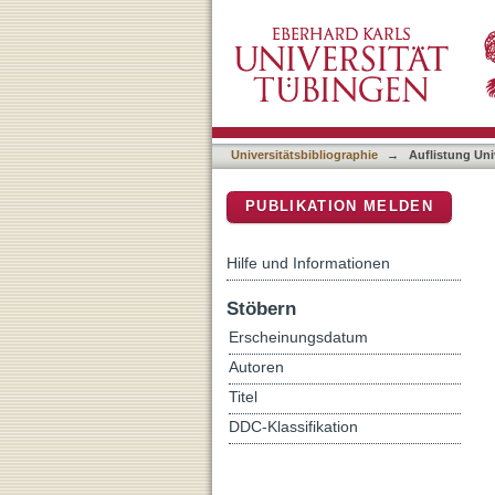
Auflistung Universitätsbi
DSpace Repositorium (Manakin b
Universitätsbibliographie
→
Auflistung Uni
PUBLIKATION MELDEN
Hilfe und Informationen
Stöbern
Erscheinungsdatum
Autoren
Titel
DDC-Klassifikation