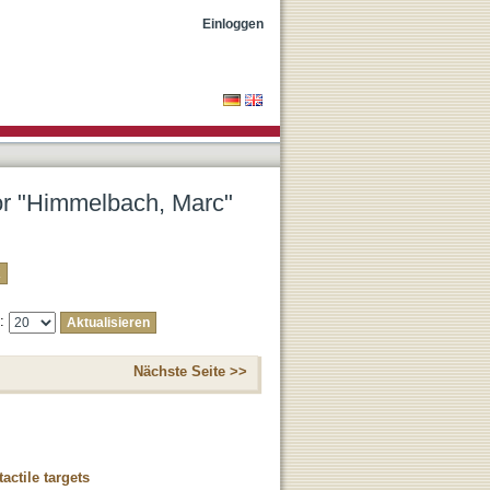
Einloggen
tor "Himmelbach, Marc"
e:
Nächste Seite >>
actile targets