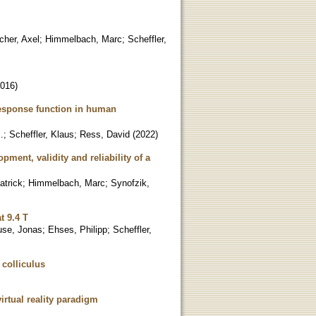
cher, Axel
;
Himmelbach, Marc
;
Scheffler,
016
)
esponse function in human
.
;
Scheffler, Klaus
;
Ress, David
(
2022
)
ment, validity and reliability of a
trick
;
Himmelbach, Marc
;
Synofzik,
t 9.4 T
se, Jonas
;
Ehses, Philipp
;
Scheffler,
 colliculus
irtual reality paradigm