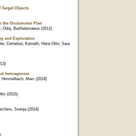
f Target Objects
ith the Oculomotor Plan
a
;
Odoj, Bartholomaeus
(
2012
)
ng and Exploration
ler, Cornelius
;
Karnath, Hans-Otto
;
Saur,
013
)
sual hemiagnosia
;
Himmelbach, Marc
(
2018
)
tto
(
2015
)
?
rchers, Svenja
(
2014
)
n