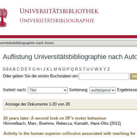
bliographie nach Autor "Himmelbach, Marc"
asiert)
versitätsbibliographie nach Autor
Auflistung Universitätsbibliographie nach Au
0-9
A
B
C
D
E
F
G
H
I
J
K
L
M
N
O
P
Q
R
S
T
U
V
W
X
Y
Z
Oder geben Sie die ersten Buchstaben ein:
Sortiert nach:
Sortierung:
Ergebniss
Anzeige der Dokumente 1-20 von 28
20 years later: A second look on DF's motor behaviour
Himmelbach, Marc
;
Boehme, Rebecca
;
Karnath, Hans-Otto
(
2012
)
Activity in the human superior colliculus associated with reaching for t