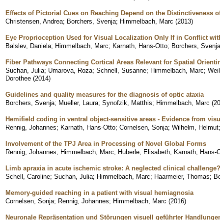
Effects of Pictorial Cues on Reaching Depend on the Distinctiveness o
Christensen, Andrea
;
Borchers, Svenja
;
Himmelbach, Marc
(
2013
)
Eye Proprioception Used for Visual Localization Only If in Conflict w
Balslev, Daniela
;
Himmelbach, Marc
;
Karnath, Hans-Otto
;
Borchers, Svenj
Fiber Pathways Connecting Cortical Areas Relevant for Spatial Orienti
Suchan, Julia
;
Umarova, Roza
;
Schnell, Susanne
;
Himmelbach, Marc
;
Weil
Dorothee
(
2014
)
Guidelines and quality measures for the diagnosis of optic ataxia
Borchers, Svenja
;
Mueller, Laura
;
Synofzik, Matthis
;
Himmelbach, Marc
(
2
Hemifield coding in ventral object-sensitive areas - Evidence from vi
Rennig, Johannes
;
Karnath, Hans-Otto
;
Cornelsen, Sonja
;
Wilhelm, Helmut
Involvement of the TPJ Area in Processing of Novel Global Forms
Rennig, Johannes
;
Himmelbach, Marc
;
Huberle, Elisabeth
;
Karnath, Hans-O
Limb apraxia in acute ischemic stroke: A neglected clinical challenge
Schell, Caroline
;
Suchan, Julia
;
Himmelbach, Marc
;
Haarmeier, Thomas
;
Bo
Memory-guided reaching in a patient with visual hemiagnosia
Cornelsen, Sonja
;
Rennig, Johannes
;
Himmelbach, Marc
(
2016
)
Neuronale Repräsentation und Störungen visuell geführter Handlunge