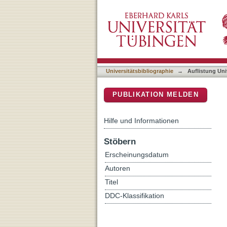
Auflistung Universitätsbib
DSpace Repositorium (Manakin b
Universitätsbibliographie
→
Auflistung Uni
PUBLIKATION MELDEN
Hilfe und Informationen
Stöbern
Erscheinungsdatum
Autoren
Titel
DDC-Klassifikation