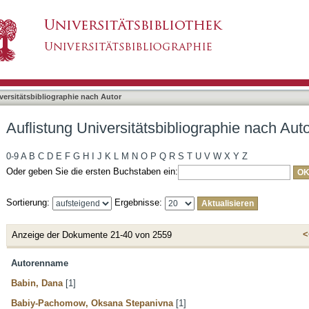
liographie nach Autor
asiert)
versitätsbibliographie nach Autor
Auflistung Universitätsbibliographie nach Aut
0-9
A
B
C
D
E
F
G
H
I
J
K
L
M
N
O
P
Q
R
S
T
U
V
W
X
Y
Z
Oder geben Sie die ersten Buchstaben ein:
Sortierung:
Ergebnisse:
<
Anzeige der Dokumente 21-40 von 2559
Autorenname
Babin, Dana
[1]
Babiy-Pachomow, Oksana Stepanivna
[1]