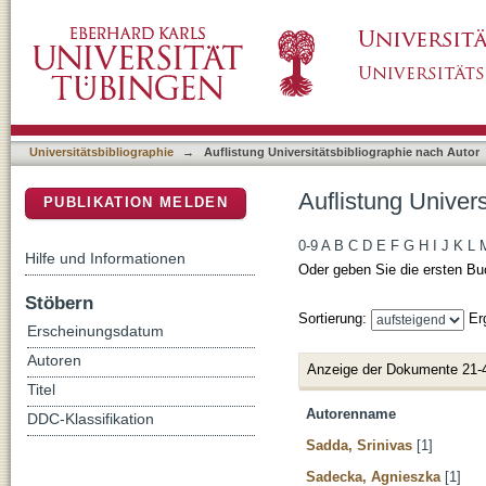
Auflistung Universitätsbibliographie nach Aut
DSpace Repositorium (Manakin basiert)
Universitätsbibliographie
→
Auflistung Universitätsbibliographie nach Autor
Auflistung Univers
PUBLIKATION MELDEN
0-9
A
B
C
D
E
F
G
H
I
J
K
L
Hilfe und Informationen
Oder geben Sie die ersten Bu
Stöbern
Sortierung:
Er
Erscheinungsdatum
Autoren
Anzeige der Dokumente 21-
Titel
Autorenname
DDC-Klassifikation
Sadda, Srinivas
[1]
Sadecka, Agnieszka
[1]