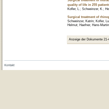
Surgical treatment of hidra
quality of life in 255 patient
Kofler, L.
;
Schweinzer, K.
;
He
Surgical treatment of rhin
Schweinzer, Katrin
;
Kofler, L
Helmut
;
Haefner, Hans-Martin
Anzeige der Dokumente 21-
Kontakt