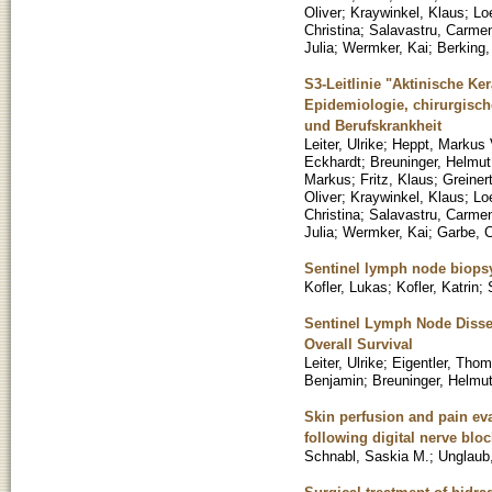
Oliver
;
Kraywinkel, Klaus
;
Lo
Christina
;
Salavastru, Carme
Julia
;
Wermker, Kai
;
Berking,
S3-Leitlinie "Aktinische Ke
Epidemiologie, chirurgisch
und Berufskrankheit
Leiter, Ulrike
;
Heppt, Markus 
Eckhardt
;
Breuninger, Helmut
Markus
;
Fritz, Klaus
;
Greiner
Oliver
;
Kraywinkel, Klaus
;
Lo
Christina
;
Salavastru, Carme
Julia
;
Wermker, Kai
;
Garbe, 
Sentinel lymph node biops
Kofler, Lukas
;
Kofler, Katrin
;
Sentinel Lymph Node Disse
Overall Survival
Leiter, Ulrike
;
Eigentler, Tho
Benjamin
;
Breuninger, Helmu
Skin perfusion and pain eva
following digital nerve blo
Schnabl, Saskia M.
;
Unglaub