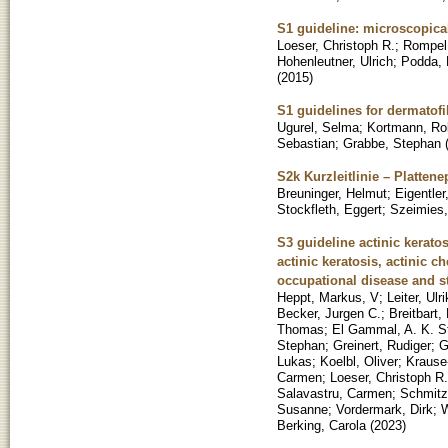
S1 guideline: microscopica
Loeser, Christoph R.
;
Rompel,
Hohenleutner, Ulrich
;
Podda, 
(
2015
)
S1 guidelines for dermatof
Ugurel, Selma
;
Kortmann, Rol
Sebastian
;
Grabbe, Stephan
S2k Kurzleitlinie – Platten
Breuninger, Helmut
;
Eigentle
Stockfleth, Eggert
;
Szeimies,
S3 guideline actinic kerato
actinic keratosis, actinic 
occupational disease and st
Heppt, Markus, V
;
Leiter, Ulr
Becker, Jurgen C.
;
Breitbart
Thomas
;
El Gammal, A. K. S
Stephan
;
Greinert, Rudiger
;
G
Lukas
;
Koelbl, Oliver
;
Krause
Carmen
;
Loeser, Christoph R.
Salavastru, Carmen
;
Schmitz
Susanne
;
Vordermark, Dirk
;
W
Berking, Carola
(
2023
)