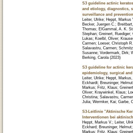
S3 guideline actinic kerat
and etiology, diagnostics,
surveillance and preventio
Leiter, Ulrike
;
Heppt, Markus 
Becker, Juergen C.
;
Breitbar
Thomas
;
ElGammal, A. K. S
Stephan
;
Greinert, Ruediger
;
Lukas
;
Koelbl, Oliver
;
Krause
Carmen
;
Loeser, Christoph R.
Salavastru, Carmen
;
Schmitz
Susanne
;
Vordermark, Dirk
;
W
Berking, Carola
(
2023
)
S3 guideline for actinic ke
epidemiology, surgical and
Leiter, Ulrike
;
Heppt, Markus,
Eckhardt
;
Breuninger, Helmut
Markus
;
Fritz, Klaus
;
Greiner
Oliver
;
Kraywinkel, Klaus
;
Lo
Christina
;
Salavastru, Carme
Julia
;
Wermker, Kai
;
Garbe, 
S3-Leitlinie "Aktinische Ke
Interventionen bei aktinis
Heppt, Markus V.
;
Leiter, Ulri
Eckhard
;
Breuninger, Helmut
Markus
;
Fritz, Klaus
;
Greiner