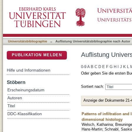
Auflistung Universitätsbibliographie nach Au
DSpace Repositorium (Manakin basiert)
Universitätsbibliographie
→
Auflistung Universitätsbibliographie nach Autor
Auflistung Univer
PUBLIKATION MELDEN
0-9
A
B
C
D
E
F
G
H
I
J
K
L
Hilfe und Informationen
Oder geben Sie die ersten Bu
Stöbern
Sortiert nach:
Erscheinungsdatum
Autoren
Anzeige der Dokumente 21-
Titel
Patterns of infiltration an
DDC-Klassifikation
dimensional histology
Welsch, Katharina
;
Breuninge
Hans-Martin
;
Schnabl, Saski