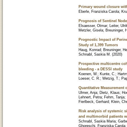
Primary wound closure with 
Eberle, Franziska Carola
;
Kru
Prognosis of Sentinel Nod
Elsaesser, Otmar
;
Leiter, Ulri
Metzler, Gisela
;
Breuninger, 
Prognostic Impact of Perin
Study of 1,399 Tumors
Haug, Konrad
;
Breuninger, H
Schnabl, Saskia M.
(
2020
)
Prospective multicentre coh
bleeding - a DESSI study
Koenen, W.
;
Kunte, C.
;
Hartm
Loeser, C. R.
;
Wetzig, T.
;
Pap
Quantitative Measurement 
Ulmer, Anja
;
Dietz, Klaus
;
Hod
Lehnert, Petra
;
Fehm, Tanja
;
Fierlbeck, Gerhard
;
Klein, Ch
Risk analysis of systemic si
and multimorbid patients w
Schnabl, Saskia Maria
;
Garbe
Ghoreschi, Franziska Carola