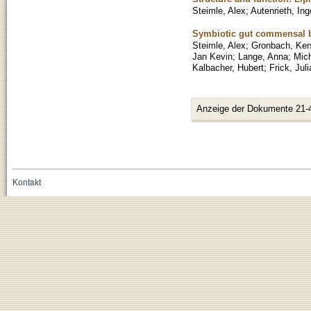
Steimle, Alex
;
Autenrieth, Ing
Symbiotic gut commensal bac
Steimle, Alex
;
Gronbach, Ker
Jan Kevin
;
Lange, Anna
;
Mich
Kalbacher, Hubert
;
Frick, Jul
Anzeige der Dokumente 21-
Kontakt