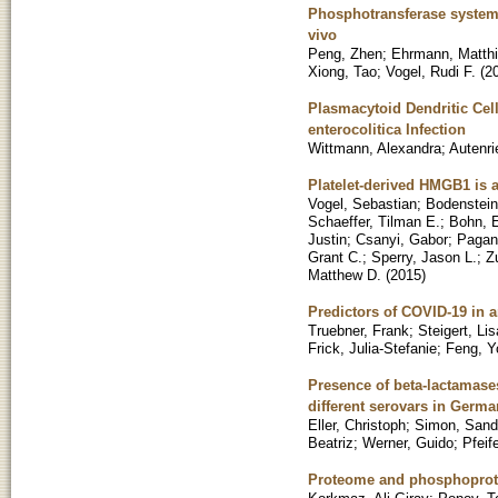
Phosphotransferase systems
vivo
Peng, Zhen
;
Ehrmann, Matthi
Xiong, Tao
;
Vogel, Rudi F.
(
2
Plasmacytoid Dendritic Cell
enterocolitica Infection
Wittmann, Alexandra
;
Autenri
Platelet-derived HMGB1 is a
Vogel, Sebastian
;
Bodenstei
Schaeffer, Tilman E.
;
Bohn, 
Justin
;
Csanyi, Gabor
;
Pagano
Grant C.
;
Sperry, Jason L.
;
Z
Matthew D.
(
2015
)
Predictors of COVID-19 in an
Truebner, Frank
;
Steigert, Lis
Frick, Julia-Stefanie
;
Feng, Y
Presence of beta-lactamase
different serovars in Germa
Eller, Christoph
;
Simon, Sand
Beatriz
;
Werner, Guido
;
Pfeif
Proteome and phosphoprote