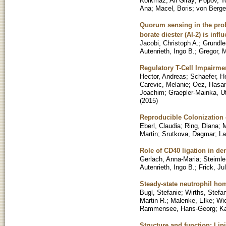
Korkmaz, Ali Giray
;
Popov, T
Ana
;
Macel, Boris
;
von Berge
Quorum sensing in the probi
borate diester (AI-2) is in
Jacobi, Christoph A.
;
Grundle
Autenrieth, Ingo B.
;
Gregor, 
Regulatory T-Cell Impairme
Hector, Andreas
;
Schaefer, H
Carevic, Melanie
;
Oez, Hasa
Joachim
;
Graepler-Mainka, U
(
2015
)
Reproducible Colonization 
Eberl, Claudia
;
Ring, Diana
;
M
Martin
;
Srutkova, Dagmar
;
La
Role of CD40 ligation in de
Gerlach, Anna-Maria
;
Steimle
Autenrieth, Ingo B.
;
Frick, Ju
Steady-state neutrophil ho
Bugl, Stefanie
;
Wirths, Stefa
Martin R.
;
Malenke, Elke
;
Wie
Rammensee, Hans-Georg
;
Ka
Structure and function: Li