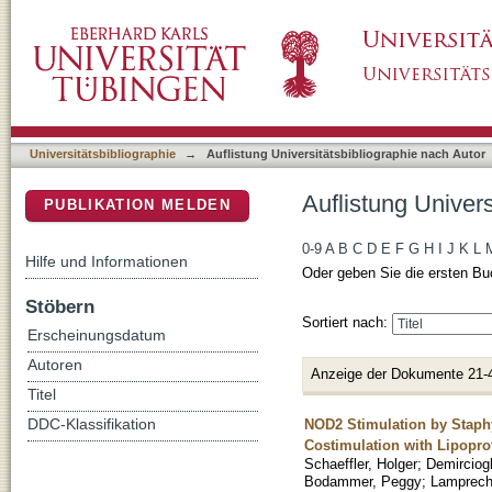
Auflistung Universitätsbibliographie nach Auto
DSpace Repositorium (Manakin basiert)
Universitätsbibliographie
→
Auflistung Universitätsbibliographie nach Autor
Auflistung Univers
PUBLIKATION MELDEN
0-9
A
B
C
D
E
F
G
H
I
J
K
L
Hilfe und Informationen
Oder geben Sie die ersten Bu
Stöbern
Sortiert nach:
Erscheinungsdatum
Autoren
Anzeige der Dokumente 21-
Titel
NOD2 Stimulation by Staphy
DDC-Klassifikation
Costimulation with Lipoprot
Schaeffler, Holger
;
Demirciog
Bodammer, Peggy
;
Lamprech