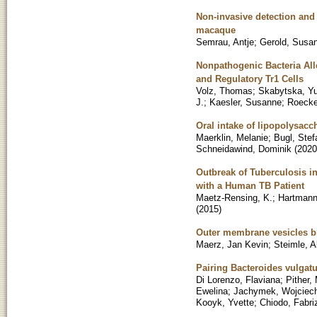
Non-invasive detection and 
macaque
Semrau, Antje
;
Gerold, Susa
Nonpathogenic Bacteria All
and Regulatory Tr1 Cells
Volz, Thomas
;
Skabytska, Yu
J.
;
Kaesler, Susanne
;
Roecke
Oral intake of lipopolysacc
Maerklin, Melanie
;
Bugl, Stef
Schneidawind, Dominik
(
2020
Outbreak of Tuberculosis i
with a Human TB Patient
Maetz-Rensing, K.
;
Hartmann
(
2015
)
Outer membrane vesicles b
Maerz, Jan Kevin
;
Steimle, A
Pairing Bacteroides vulgat
Di Lorenzo, Flaviana
;
Pither,
Ewelina
;
Jachymek, Wojciec
Kooyk, Yvette
;
Chiodo, Fabri