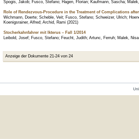
Spogis, Jakob
;
Fusco, Stefano
;
Hagen, Florian
;
Kaufmann, Sascha
;
Malek,
Role of Rendezvous-Procedure in the Treatment of Complications afte
Wichmann, Doerte
;
Scheble, Veit
;
Fusco, Stefano
;
Schweizer, Ulrich
;
Hoene
Koenigsrainer, Alfred
;
Archid, Rami
(
2021
)
Stocherkahnfahrer mit Ikterus – Fall 1/2014
Leibold, Josef
;
Fusco, Stefano
;
Feucht, Judith
;
Artunc, Ferruh
;
Malek, Nisa
Anzeige der Dokumente 21-24 von 24
Uni