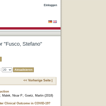
Einloggen
or "Fusco, Stefano"
e:
<< Vorherige Seite |
uction
l
;
Malek, Nisar P.
;
Goetz, Martin
(
2018
)
ter Clinical Outcome in COVID-19?