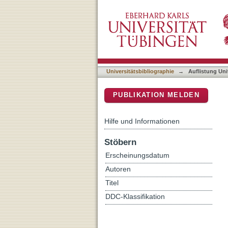
Auflistung Universitätsbib
DSpace Repositorium (Manakin b
Universitätsbibliographie
→
Auflistung Uni
PUBLIKATION MELDEN
Hilfe und Informationen
Stöbern
Erscheinungsdatum
Autoren
Titel
DDC-Klassifikation