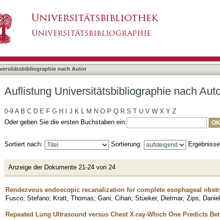
liographie nach Autor "Fusco, Stefano"
asiert)
versitätsbibliographie nach Autor
Auflistung Universitätsbibliographie nach Aut
0-9
A
B
C
D
E
F
G
H
I
J
K
L
M
N
O
P
Q
R
S
T
U
V
W
X
Y
Z
Oder geben Sie die ersten Buchstaben ein:
Sortiert nach:
Sortierung:
Ergebniss
Anzeige der Dokumente 21-24 von 24
Rendezvous endoscopic recanalization for complete esophageal obstr
Fusco, Stefano
;
Kratt, Thomas
;
Gani, Cihan
;
Stueker, Dietmar
;
Zips, Danie
Repeated Lung Ultrasound versus Chest X-ray-Which One Predicts Bet