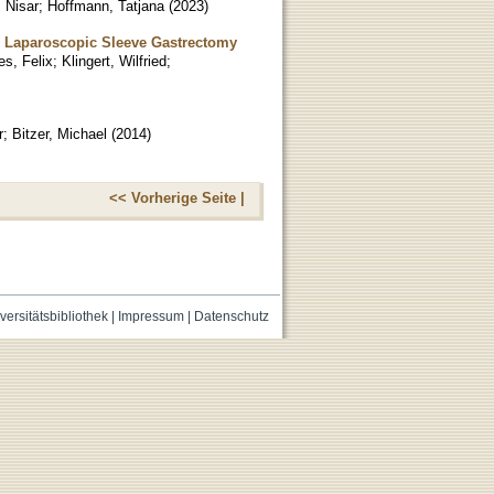
 Nisar
;
Hoffmann, Tatjana
(
2023
)
r Laparoscopic Sleeve Gastrectomy
s, Felix
;
Klingert, Wilfried
;
r
;
Bitzer, Michael
(
2014
)
<< Vorherige Seite |
versitätsbibliothek
|
Impressum
|
Datenschutz