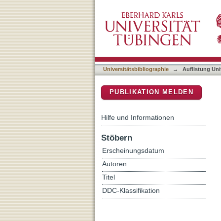
Auflistung Universitätsbi
DSpace Repositorium (Manakin b
Universitätsbibliographie
→
Auflistung Uni
PUBLIKATION MELDEN
Hilfe und Informationen
Stöbern
Erscheinungsdatum
Autoren
Titel
DDC-Klassifikation