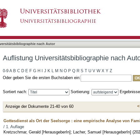
bliographie nach Autor "Kretzschmar, Gerald"
asiert)
versitätsbibliographie nach Autor
Auflistung Universitätsbibliographie nach Aut
0-9
A
B
C
D
E
F
G
H
I
J
K
L
M
N
O
P
Q
R
S
T
U
V
W
X
Y
Z
Oder geben Sie die ersten Buchstaben ein:
Sortiert nach:
Sortierung:
Ergebniss
<
Anzeige der Dokumente 21-40 von 60
Gottesdienst als Ort der Seelsorge : eine empirische Analyse von Fami
/ 1. Auflage
Kretzschmar, Gerald [HerausgeberIn]
;
Lacher, Samuel [HerausgeberIn]
(
20