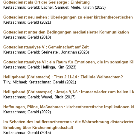
Gottesdienst als Ort der Seelsorge : Einleitung
Kretzschmar, Gerald
;
Lacher, Samuel
;
Merle, Kristin
(
2023
)
Gottesdienst neu sehen : Überlegungen zu einer kirchentheoretischen 
Kretzschmar, Gerald
(
2021
)
Gottesdienst unter den Bedingungen mediatisierter Kommunikation
Kretzschmar, Gerald
(
2018
)
Gottesdienstanalyse V : Gemeinschaft auf Zeit
Kretzschmar, Gerald
;
Steinestel, Jonathan
(
2023
)
Gottesdienstanalyse VI : ein Raum für Emotionen, die im sonstigen Kl
Kretzschmar, Gerald
;
Hellinga, Kim
(
2023
)
Heiligabend (Christnacht) : Titus 2,11-14 : Ziellinie Weihnachten?
Tilly, Michael
;
Kretzschmar, Gerald
(
2021
)
Heiligabend (Christvesper) : Jesaja 9,1-6 : Immer wieder zum hellen Li
Kretzschmar, Gerald
;
Weyel, Birgit
(
2017
)
Hoffnungen, Pläne, Maßnahmen : kirchentheoretische Implikationen kirc
Kretzschmar, Gerald
(
2022
)
Im Schatten des Indifferenztheorems : die Wahrnehmung distanzierter 
Erhebung über Kirchenmitgliedschaft
Kretzschmar, Gerald
(
2015
)