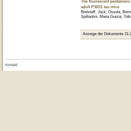
The fluorescent pentameric 
adult P301S tau mice
Brelstaff, Jack
;
Ossola, Bern
Spillantini, Maria Grazia
;
Tolk
Anzeige der Dokumente 21-
Kontakt