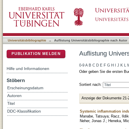
Auflistung Universitätsbibliographie nach Aut
DSpace Repositorium (Manakin basiert)
Universitätsbibliographie
→
Auflistung Universitätsbibliographie nach Autor
Auflistung Univers
PUBLIKATION MELDEN
0-9
A
B
C
D
E
F
G
H
I
J
K
L
Hilfe und Informationen
Oder geben Sie die ersten Bu
Stöbern
Sortiert nach:
Erscheinungsdatum
Autoren
Anzeige der Dokumente 21-
Titel
Systemic inflammation indu
DDC-Klassifikation
Manabe, Tatsuya
;
Racz, Ildi
Neher, Jonas J.
;
Heneka, Mic