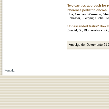
Two-cavities approach for r
reference pediatric onco-su
Urla, Cristian
;
Warmann, Ste
Schaefer, Juergen
;
Fuchs, Jo
Undescended testis? How be
Zundel, S.
;
Blumenstock, G.
Anzeige der Dokumente 21-
Kontakt