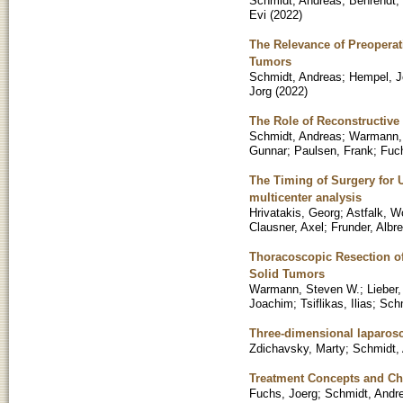
Schmidt, Andreas
;
Behrendt,
Evi
(
2022
)
The Relevance of Preoperati
Tumors
Schmidt, Andreas
;
Hempel, J
Jorg
(
2022
)
The Role of Reconstructiv
Schmidt, Andreas
;
Warmann,
Gunnar
;
Paulsen, Frank
;
Fuc
The Timing of Surgery for U
multicenter analysis
Hrivatakis, Georg
;
Astfalk, W
Clausner, Axel
;
Frunder, Albr
Thoracoscopic Resection of
Solid Tumors
Warmann, Steven W.
;
Lieber
Joachim
;
Tsiflikas, Ilias
;
Schm
Three-dimensional laparosco
Zdichavsky, Marty
;
Schmidt,
Treatment Concepts and C
Fuchs, Joerg
;
Schmidt, Andr