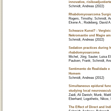
innovative, risikoadjustie
Schmidt, Andreas
(
2022
)
Rhabdomyosarcoma Surgic
Rogers, Timothy
;
Schmidt, A
Ekene A.
;
Rodeberg, David A
Schwarze Kunst? : Vergleic
Nekromantie und Magie am 
Schmidt, Andreas
(
2022
)
Sedation practices during h
rhabdomyosarcoma
Michel, Jörg
;
Sauter, Luisa El
Paulsen, Frank
;
Schmidt, An
Sentimento de Realidade e 
Homem
Schmidt, Andreas
(
2012
)
Simultaneous epidural funct
studying local neurovascul
Zaidi, Ali Danish
;
Munk, Matth
Eberhard
;
Logothetis, Nikos
;
The Effect of Direct and I