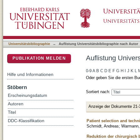
Auflistung Universitätsbibliographie nach Au
DSpace Repositorium (Manakin basiert)
Universitätsbibliographie
→
Auflistung Universitätsbibliographie nach Autor
Auflistung Univer
PUBLIKATION MELDEN
0-9
A
B
C
D
E
F
G
H
I
J
K
L
Hilfe und Informationen
Oder geben Sie die ersten Bu
Stöbern
Sortiert nach:
Erscheinungsdatum
Autoren
Anzeige der Dokumente 21-
Titel
Patient selection and tech
DDC-Klassifikation
Schmidt, Andreas
;
Warmann,
Reduktion der chirurgisch 