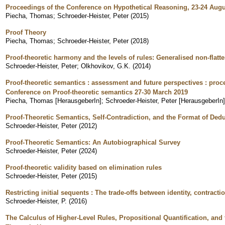
Proceedings of the Conference on Hypothetical Reasoning, 23-24 Aug
Piecha, Thomas
;
Schroeder-Heister, Peter
(
2015
)
Proof Theory
Piecha, Thomas
;
Schroeder-Heister, Peter
(
2018
)
Proof-theoretic harmony and the levels of rules: Generalised non-flatte
Schroeder-Heister, Peter
;
Olkhovikov, G.K.
(
2014
)
Proof-theoretic semantics : assessment and future perspectives : proc
Conference on Proof-theoretic semantics 27-30 March 2019
Piecha, Thomas [HerausgeberIn]
;
Schroeder-Heister, Peter [HerausgeberIn]
Proof-Theoretic Semantics, Self-Contradiction, and the Format of Ded
Schroeder-Heister, Peter
(
2012
)
Proof-Theoretic Semantics: An Autobiographical Survey
Schroeder-Heister, Peter
(
2024
)
Proof-theoretic validity based on elimination rules
Schroeder-Heister, Peter
(
2015
)
Restricting initial sequents : The trade-offs between identity, contracti
Schroeder-Heister, P.
(
2016
)
The Calculus of Higher-Level Rules, Propositional Quantification, and