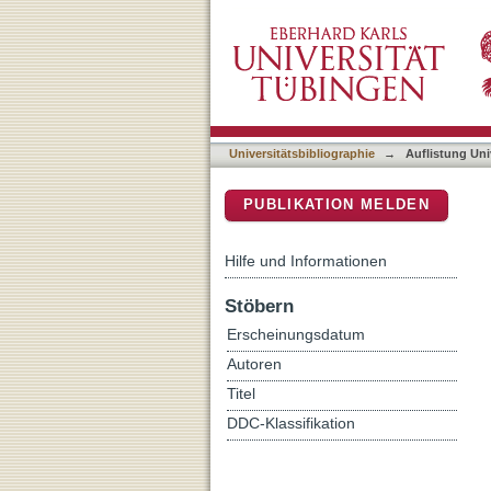
Auflistung Universitätsbib
DSpace Repositorium (Manakin b
Universitätsbibliographie
→
Auflistung Uni
PUBLIKATION MELDEN
Hilfe und Informationen
Stöbern
Erscheinungsdatum
Autoren
Titel
DDC-Klassifikation