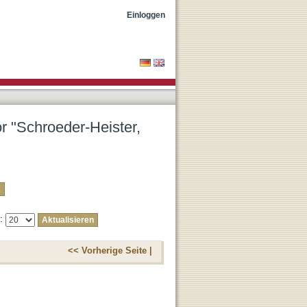
r"
Einloggen
or "Schroeder-Heister,
e:
<< Vorherige Seite |