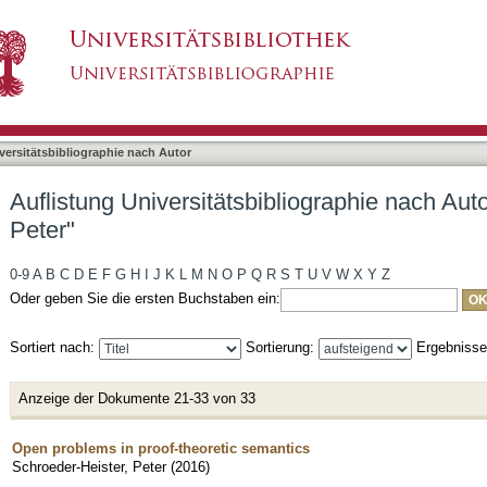
liographie nach Autor "Schroeder-Heister, Pete
asiert)
versitätsbibliographie nach Autor
Auflistung Universitätsbibliographie nach Aut
Peter"
0-9
A
B
C
D
E
F
G
H
I
J
K
L
M
N
O
P
Q
R
S
T
U
V
W
X
Y
Z
Oder geben Sie die ersten Buchstaben ein:
Sortiert nach:
Sortierung:
Ergebniss
Anzeige der Dokumente 21-33 von 33
Open problems in proof-theoretic semantics
Schroeder-Heister, Peter
(
2016
)