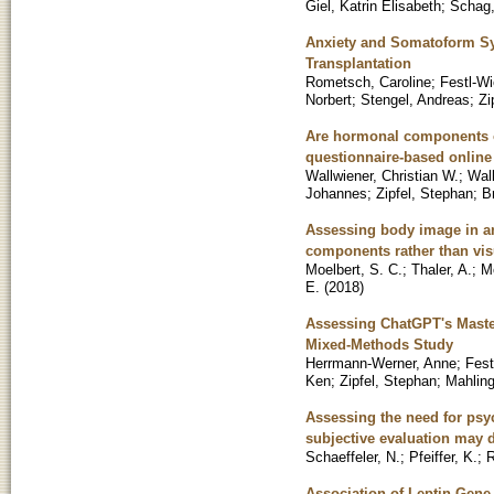
Giel, Katrin Elisabeth
;
Schag,
Anxiety and Somatoform Sy
Transplantation
Rometsch, Caroline
;
Festl-Wi
Norbert
;
Stengel, Andreas
;
Zi
Are hormonal components of
questionnaire-based online
Wallwiener, Christian W.
;
Wall
Johannes
;
Zipfel, Stephan
;
B
Assessing body image in anor
components rather than visu
Moelbert, S. C.
;
Thaler, A.
;
Mo
E.
(
2018
)
Assessing ChatGPT's Mast
Mixed-Methods Study
Herrmann-Werner, Anne
;
Fest
Ken
;
Zipfel, Stephan
;
Mahling
Assessing the need for psy
subjective evaluation may 
Schaeffeler, N.
;
Pfeiffer, K.
;
R
Association of Leptin Gen