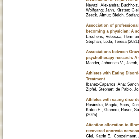
Neyazi, Alexandra
;
Buchholz
Wolfgang
;
Jahn, Kirsten
;
Giel
Zeeck, Almut
;
Bleich, Stefan
Association of professional 
becoming a physician: A s
Erschens, Rebecca
;
Herrman
Stephan
;
Loda, Teresa
(
2021
)
Associations between Graw
psychotherapy research: A
Mander, Johannes V.
;
Jacob, 
Athletes with Eating Disord
Treatment
Ibanez-Caparros, Ana
;
Sanche
Zipfel, Stephan
;
de Pablo, Jo
Athletes with eating disord
Rosinska, Magda
;
Soos, Dor
Katrin E.
;
Granero, Roser
;
Sa
(
2025
)
Attention allocation to ill
recovered anorexia nervosa
Giel, Katrin E.
;
Conzelmann, 