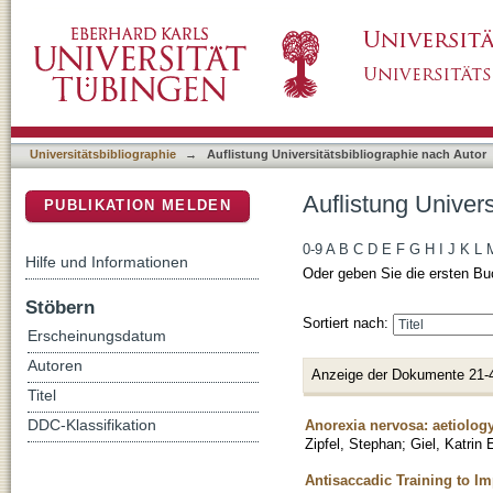
Auflistung Universitätsbibliographie nach Aut
DSpace Repositorium (Manakin basiert)
Universitätsbibliographie
→
Auflistung Universitätsbibliographie nach Autor
Auflistung Univers
PUBLIKATION MELDEN
0-9
A
B
C
D
E
F
G
H
I
J
K
L
Hilfe und Informationen
Oder geben Sie die ersten Bu
Stöbern
Sortiert nach:
Erscheinungsdatum
Autoren
Anzeige der Dokumente 21-
Titel
Anorexia nervosa: aetiolog
DDC-Klassifikation
Zipfel, Stephan
;
Giel, Katrin 
Antisaccadic Training to Im