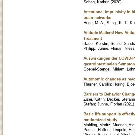
Schag, Kathrin
(
2020
)
Attentional impulsivity in 
brain networks
Hege, M. A.
;
Stingl, K. T.
;
Ku
Attitude Matters! How Attit
Treatment
Bauer, Kerstin
;
Schild, Sandr
Philipp
;
Junne, Florian
;
Niess
Auswirkungen der COVID-Pan
gastrointestinalen Sympto
Goebel-Stengel, Miriam
;
Lohm
Autonomic changes as react
Thurner, Carolin
;
Horing, Bjoe
Barriers to Behavior Change
Ziser, Katrin
;
Decker, Stefani
Stefan
;
Junne, Florian
(
2021
)
Basic life support is effect
randomized study
Mahling, Moritz
;
Muench, Ale
Pascal
;
Haffner, Leopold
;
Hei
Werner, Anne
;
Zipfel, Stepha