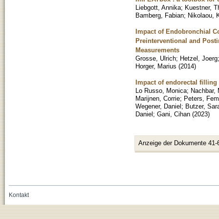
Liebgott, Annika
;
Kuestner, 
Bamberg, Fabian
;
Nikolaou, 
Impact of Endobronchial C
Preinterventional and Post
Measurements
Grosse, Ulrich
;
Hetzel, Joerg
Horger, Marius
(
2014
)
Impact of endorectal filling
Lo Russo, Monica
;
Nachbar, 
Marijnen, Corrie
;
Peters, Fe
Wegener, Daniel
;
Butzer, Sar
Daniel
;
Gani, Cihan
(
2023
)
Anzeige der Dokumente 41-
Kontakt