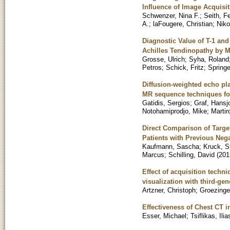
Influence of Image Acquisit
Schwenzer, Nina F.
;
Seith, F
A.
;
laFougere, Christian
;
Niko
Diagnostic Value of T-1 and
Achilles Tendinopathy by M
Grosse, Ulrich
;
Syha, Roland
Petros
;
Schick, Fritz
;
Springe
Diffusion-weighted echo pl
MR sequence techniques for
Gatidis, Sergios
;
Graf, Hansj
Notohamiprodjo, Mike
;
Martir
Direct Comparison of Targe
Patients with Previous Nega
Kaufmann, Sascha
;
Kruck, S
Marcus
;
Schilling, David
(
201
Effect of acquisition techn
visualization with third-ge
Artzner, Christoph
;
Groezinge
Effectiveness of Chest CT i
Esser, Michael
;
Tsiflikas, Ilia