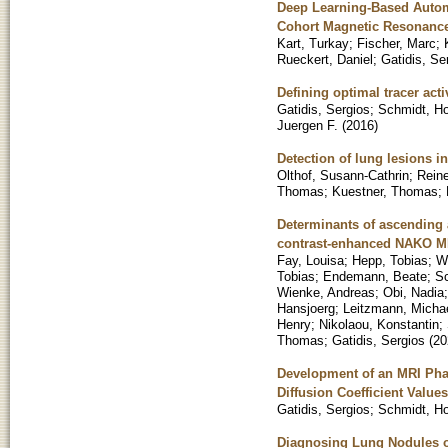
Deep Learning-Based Auto
Cohort Magnetic Resonance
Kart, Turkay
;
Fischer, Marc
;
Rueckert, Daniel
;
Gatidis, Se
Defining optimal tracer act
Gatidis, Sergios
;
Schmidt, Ho
Juergen F.
(
2016
)
Detection of lung lesions 
Olthof, Susann-Cathrin
;
Reine
Thomas
;
Kuestner, Thomas
;
Determinants of ascending 
contrast-enhanced NAKO MR
Fay, Louisa
;
Hepp, Tobias
;
W
Tobias
;
Endemann, Beate
;
Sc
Wienke, Andreas
;
Obi, Nadia
Hansjoerg
;
Leitzmann, Micha
Henry
;
Nikolaou, Konstantin
;
Thomas
;
Gatidis, Sergios
(
20
Development of an MRI Pha
Diffusion Coefficient Value
Gatidis, Sergios
;
Schmidt, Ho
Diagnosing Lung Nodules 