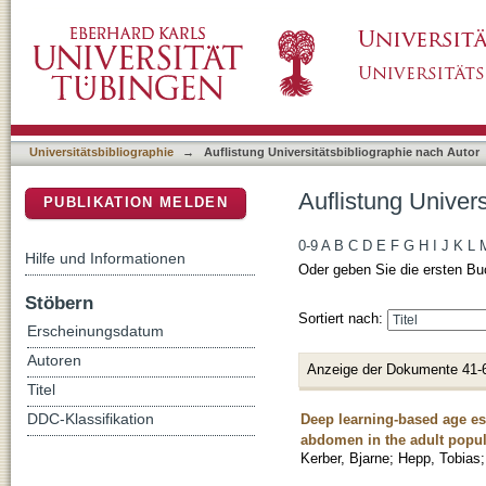
Auflistung Universitätsbibliographie nach Aut
DSpace Repositorium (Manakin basiert)
Universitätsbibliographie
→
Auflistung Universitätsbibliographie nach Autor
Auflistung Univers
PUBLIKATION MELDEN
0-9
A
B
C
D
E
F
G
H
I
J
K
L
Hilfe und Informationen
Oder geben Sie die ersten Bu
Stöbern
Sortiert nach:
Erscheinungsdatum
Autoren
Anzeige der Dokumente 41-
Titel
Deep learning-based age es
DDC-Klassifikation
abdomen in the adult popul
Kerber, Bjarne
;
Hepp, Tobias