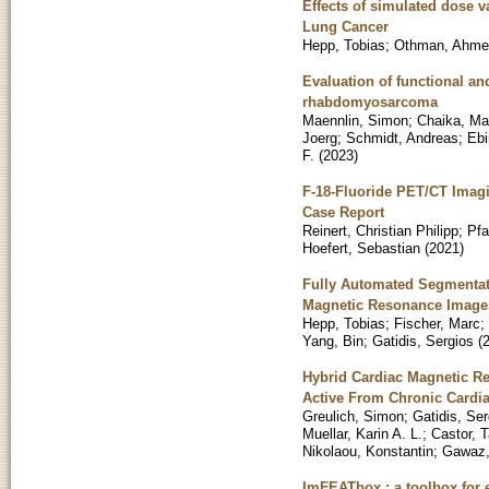
Effects of simulated dose v
Lung Cancer
Hepp, Tobias
;
Othman, Ahme
Evaluation of functional a
rhabdomyosarcoma
Maennlin, Simon
;
Chaika, Ma
Joerg
;
Schmidt, Andreas
;
Ebi
F.
(
2023
)
F-18-Fluoride PET/CT Imagi
Case Report
Reinert, Christian Philipp
;
Pfa
Hoefert, Sebastian
(
2021
)
Fully Automated Segmentati
Magnetic Resonance Images
Hepp, Tobias
;
Fischer, Marc
;
Yang, Bin
;
Gatidis, Sergios
(
Hybrid Cardiac Magnetic R
Active From Chronic Cardi
Greulich, Simon
;
Gatidis, Ser
Muellar, Karin A. L.
;
Castor, T
Nikolaou, Konstantin
;
Gawaz,
ImFEATbox : a toolbox for e