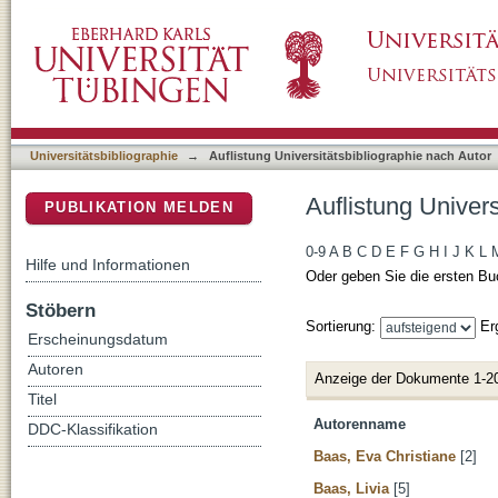
Auflistung Universitätsbibliographie nach Aut
DSpace Repositorium (Manakin basiert)
Universitätsbibliographie
→
Auflistung Universitätsbibliographie nach Autor
Auflistung Univers
PUBLIKATION MELDEN
0-9
A
B
C
D
E
F
G
H
I
J
K
L
Hilfe und Informationen
Oder geben Sie die ersten Bu
Stöbern
Sortierung:
Er
Erscheinungsdatum
Autoren
Anzeige der Dokumente 1-2
Titel
Autorenname
DDC-Klassifikation
Baas, Eva Christiane
[2]
Baas, Livia
[5]