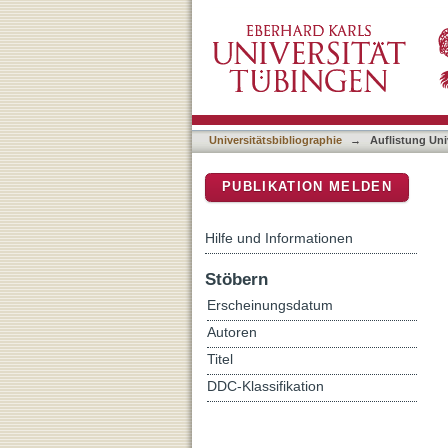
Auflistung Universitätsbib
DSpace Repositorium (Manakin b
Universitätsbibliographie
→
Auflistung Uni
PUBLIKATION MELDEN
Hilfe und Informationen
Stöbern
Erscheinungsdatum
Autoren
Titel
DDC-Klassifikation