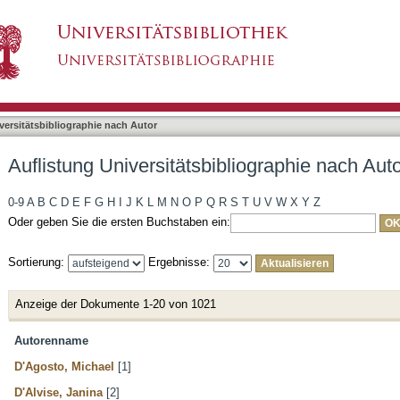
liographie nach Autor
asiert)
versitätsbibliographie nach Autor
Auflistung Universitätsbibliographie nach Aut
0-9
A
B
C
D
E
F
G
H
I
J
K
L
M
N
O
P
Q
R
S
T
U
V
W
X
Y
Z
Oder geben Sie die ersten Buchstaben ein:
Sortierung:
Ergebnisse:
Anzeige der Dokumente 1-20 von 1021
Autorenname
D'Agosto, Michael
[1]
D'Alvise, Janina
[2]