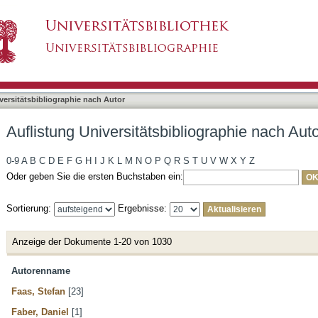
liographie nach Autor
asiert)
versitätsbibliographie nach Autor
Auflistung Universitätsbibliographie nach Aut
0-9
A
B
C
D
E
F
G
H
I
J
K
L
M
N
O
P
Q
R
S
T
U
V
W
X
Y
Z
Oder geben Sie die ersten Buchstaben ein:
Sortierung:
Ergebnisse:
Anzeige der Dokumente 1-20 von 1030
Autorenname
Faas, Stefan
[23]
Faber, Daniel
[1]