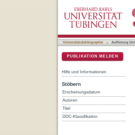
Auflistung Universitätsbib
DSpace Repositorium (Manakin b
Universitätsbibliographie
→
Auflistung Uni
PUBLIKATION MELDEN
Hilfe und Informationen
Stöbern
Erscheinungsdatum
Autoren
Titel
DDC-Klassifikation