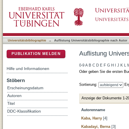
Auflistung Universitätsbibliographie nach Aut
DSpace Repositorium (Manakin basiert)
Universitätsbibliographie
→
Auflistung Universitätsbibliographie nach Autor
Auflistung Univers
PUBLIKATION MELDEN
0-9
A
B
C
D
E
F
G
H
I
J
K
L
Hilfe und Informationen
Oder geben Sie die ersten Bu
Stöbern
Sortierung:
Er
Erscheinungsdatum
Autoren
Anzeige der Dokumente 1-2
Titel
Autorenname
DDC-Klassifikation
Kaba, Harry
[4]
Kabadayi, Berna
[3]