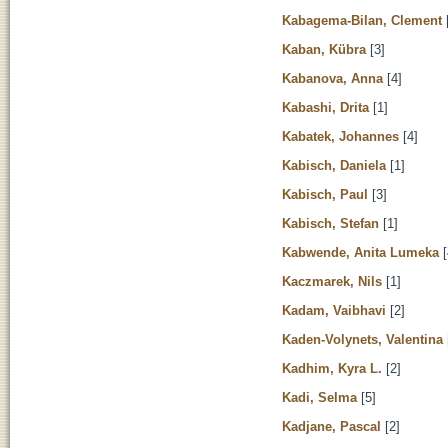
Kabagema-Bilan, Clement
Kaban, Kübra
[3]
Kabanova, Anna
[4]
Kabashi, Drita
[1]
Kabatek, Johannes
[4]
Kabisch, Daniela
[1]
Kabisch, Paul
[3]
Kabisch, Stefan
[1]
Kabwende, Anita Lumeka
[
Kaczmarek, Nils
[1]
Kadam, Vaibhavi
[2]
Kaden-Volynets, Valentina
Kadhim, Kyra L.
[2]
Kadi, Selma
[5]
Kadjane, Pascal
[2]