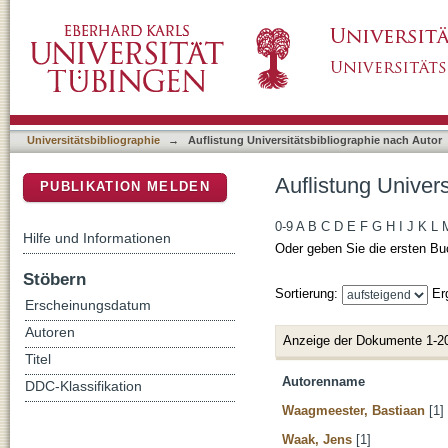
Auflistung Universitätsbibliographie nach Aut
DSpace Repositorium (Manakin basiert)
Universitätsbibliographie
→
Auflistung Universitätsbibliographie nach Autor
Auflistung Univers
PUBLIKATION MELDEN
0-9
A
B
C
D
E
F
G
H
I
J
K
L
Hilfe und Informationen
Oder geben Sie die ersten Bu
Stöbern
Sortierung:
Er
Erscheinungsdatum
Autoren
Anzeige der Dokumente 1-2
Titel
Autorenname
DDC-Klassifikation
Waagmeester, Bastiaan
[1]
Waak, Jens
[1]