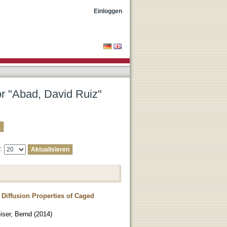
Einloggen
or "Abad, David Ruiz"
e:
 Diffusion Properties of Caged
iser, Bernd
(
2014
)