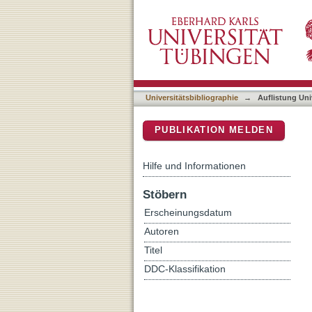
Auflistung Universitätsbi
DSpace Repositorium (Manakin b
Universitätsbibliographie
→
Auflistung Uni
PUBLIKATION MELDEN
Hilfe und Informationen
Stöbern
Erscheinungsdatum
Autoren
Titel
DDC-Klassifikation