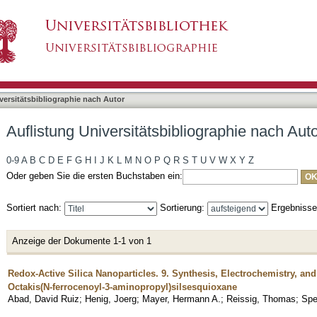
bliographie nach Autor "Abad, David Ruiz"
asiert)
versitätsbibliographie nach Autor
Auflistung Universitätsbibliographie nach Aut
0-9
A
B
C
D
E
F
G
H
I
J
K
L
M
N
O
P
Q
R
S
T
U
V
W
X
Y
Z
Oder geben Sie die ersten Buchstaben ein:
Sortiert nach:
Sortierung:
Ergebniss
Anzeige der Dokumente 1-1 von 1
Redox-Active Silica Nanoparticles. 9. Synthesis, Electrochemistry, and
Octakis(N-ferrocenoyl-3-aminopropyl)silsesquioxane
Abad, David Ruiz
;
Henig, Joerg
;
Mayer, Hermann A.
;
Reissig, Thomas
;
Spe