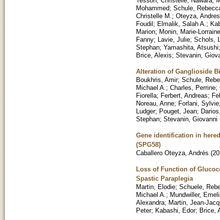
Tesson, Christelle
;
Nawara, 
Mohammed
;
Schule, Rebecc
Christelle M.
;
Oteyza, Andres
Foudil
;
Elmalik, Salah A.
;
Ka
Marion
;
Monin, Marie-Lorrain
Fanny
;
Lavie, Julie
;
Schols, 
Stephan
;
Yamashita, Atsushi
Brice, Alexis
;
Stevanin, Giov
Alteration of Ganglioside 
Boukhris, Amir
;
Schule, Reb
Michael A.
;
Charles, Perrine
;
Fiorella
;
Ferbert, Andreas
;
Fe
Noreau, Anne
;
Forlani, Sylvie
Ludger
;
Pouget, Jean
;
Darios
Stephan
;
Stevanin, Giovanni
Gene identification in hered
(SPG58)
Caballero Oteyza, Andrés
(
20
Loss of Function of Glucoc
Spastic Paraplegia
Martin, Elodie
;
Schuele, Reb
Michael A.
;
Mundwiller, Emel
Alexandra
;
Martin, Jean-Jac
Peter
;
Kabashi, Edor
;
Brice, 