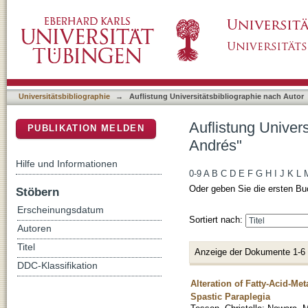
Auflistung Universitätsbibliographie nach Au
DSpace Repositorium (Manakin basiert)
Universitätsbibliographie
→
Auflistung Universitätsbibliographie nach Autor
Auflistung Univer
PUBLIKATION MELDEN
Andrés"
Hilfe und Informationen
0-9
A
B
C
D
E
F
G
H
I
J
K
L
Oder geben Sie die ersten Bu
Stöbern
Erscheinungsdatum
Sortiert nach:
Autoren
Titel
Anzeige der Dokumente 1-6
DDC-Klassifikation
Alteration of Fatty-Acid-M
Spastic Paraplegia