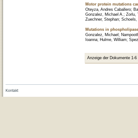
Motor protein mutations cau
Oteyza, Andres Caballero
;
Ba
Gonzalez, Michael A.
;
Zorlu,
Zuechner, Stephan
;
Schoels,
Mutations in phospholipase
Gonzalez, Michael
;
Nampooth
Ioanna
;
Hulme, William
;
Spezi
Anzeige der Dokumente 1-6
Kontakt