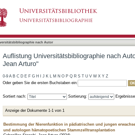
liographie nach Autor "Cabanillas Stanchi, Jean
asiert)
versitätsbibliographie nach Autor
Auflistung Universitätsbibliographie nach Aut
Jean Arturo"
0-9
A
B
C
D
E
F
G
H
I
J
K
L
M
N
O
P
Q
R
S
T
U
V
W
X
Y
Z
Oder geben Sie die ersten Buchstaben ein:
Sortiert nach:
Sortierung:
Ergebniss
Anzeige der Dokumente 1-1 von 1
Bestimmung der Nierenfunktion in pädiatrischen und jungen erwachs
und autologen hämatopoetischen Stammzelltransplantation