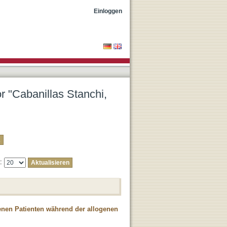
 Arturo"
Einloggen
or "Cabanillas Stanchi,
e:
enen Patienten während der allogenen