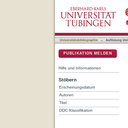
Auflistung Universitätsbib
DSpace Repositorium (Manakin b
Universitätsbibliographie
→
Auflistung Uni
PUBLIKATION MELDEN
Hilfe und Informationen
Stöbern
Erscheinungsdatum
Autoren
Titel
DDC-Klassifikation