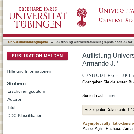
Auflistung Universitätsbibliographie nach A
DSpace Repositorium (Manakin basiert)
Universitätsbibliographie
→
Auflistung Universitätsbibliographie nach Autor
Auflistung Univer
PUBLIKATION MELDEN
Armando J."
Hilfe und Informationen
0-9
A
B
C
D
E
F
G
H
I
J
K
L
Oder geben Sie die ersten Bu
Stöbern
Erscheinungsdatum
Sortiert nach:
Autoren
Titel
Anzeige der Dokumente 1-1
DDC-Klassifikation
Asymptotically flat extensi
Alaee, Aghil
;
Pacheco, Arman