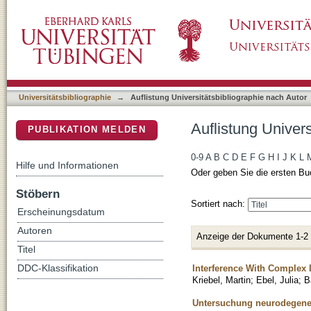
Auflistung Universitätsbibliographie nach Auto
DSpace Repositorium (Manakin basiert)
Universitätsbibliographie
→
Auflistung Universitätsbibliographie nach Autor
Auflistung Univers
PUBLIKATION MELDEN
0-9
A
B
C
D
E
F
G
H
I
J
K
L
Hilfe und Informationen
Oder geben Sie die ersten Bu
Stöbern
Sortiert nach:
Erscheinungsdatum
Autoren
Anzeige der Dokumente 1-2
Titel
Interference With Complex I
DDC-Klassifikation
Kriebel, Martin
;
Ebel, Julia
;
B
Untersuchung neurodegener