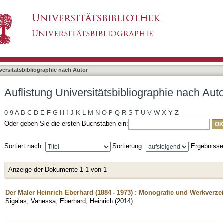
liographie nach Autor "Eberhard, Heinrich"
asiert)
versitätsbibliographie nach Autor
Auflistung Universitätsbibliographie nach Aut
0-9
A
B
C
D
E
F
G
H
I
J
K
L
M
N
O
P
Q
R
S
T
U
V
W
X
Y
Z
Oder geben Sie die ersten Buchstaben ein:
Sortiert nach:
Sortierung:
Ergebniss
Anzeige der Dokumente 1-1 von 1
Der Maler Heinrich Eberhard (1884 - 1973) : Monografie und Werkverz
Sigalas, Vanessa
;
Eberhard, Heinrich
(
2014
)