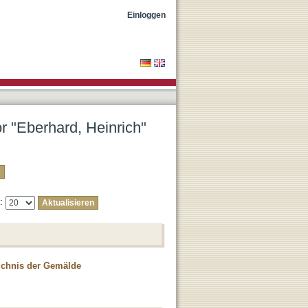
Einloggen
or "Eberhard, Heinrich"
e:
eichnis der Gemälde