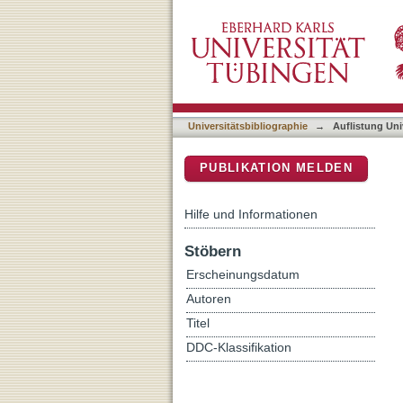
Auflistung Universitätsbib
DSpace Repositorium (Manakin b
Universitätsbibliographie
→
Auflistung Uni
PUBLIKATION MELDEN
Hilfe und Informationen
Stöbern
Erscheinungsdatum
Autoren
Titel
DDC-Klassifikation