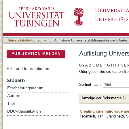
Auflistung Universitätsbibliographie nach Au
DSpace Repositorium (Manakin basiert)
Universitätsbibliographie
→
Auflistung Universitätsbibliographie nach Autor
Auflistung Univer
PUBLIKATION MELDEN
0-9
A
B
C
D
E
F
G
H
I
J
K
L
Hilfe und Informationen
Oder geben Sie die ersten Bu
Stöbern
Sortiert nach:
Erscheinungsdatum
Autoren
Anzeige der Dokumente 1-1
Titel
Creating cinematic wide ga
DDC-Klassifikation
Froehlich, Jan
;
Grandinetti, S