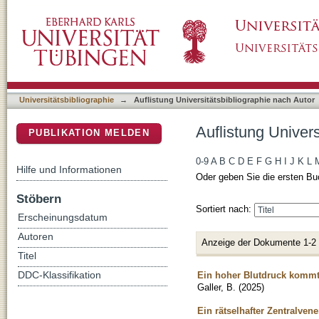
Auflistung Universitätsbibliographie nach Auto
DSpace Repositorium (Manakin basiert)
Universitätsbibliographie
→
Auflistung Universitätsbibliographie nach Autor
Auflistung Univers
PUBLIKATION MELDEN
0-9
A
B
C
D
E
F
G
H
I
J
K
L
Hilfe und Informationen
Oder geben Sie die ersten Bu
Stöbern
Sortiert nach:
Erscheinungsdatum
Autoren
Anzeige der Dokumente 1-2
Titel
Ein hoher Blutdruck kommt 
DDC-Klassifikation
Galler, B.
(
2025
)
Ein rätselhafter Zentralven