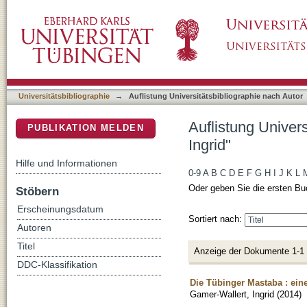
Auflistung Universitätsbibliographie nach Aut
DSpace Repositorium (Manakin basiert)
Universitätsbibliographie
→
Auflistung Universitätsbibliographie nach Autor
Auflistung Univer
PUBLIKATION MELDEN
Ingrid"
Hilfe und Informationen
0-9
A
B
C
D
E
F
G
H
I
J
K
L
Oder geben Sie die ersten Bu
Stöbern
Erscheinungsdatum
Sortiert nach:
Autoren
Titel
Anzeige der Dokumente 1-1
DDC-Klassifikation
Die Tübinger Mastaba : ein
Gamer-Wallert, Ingrid
(
2014
)