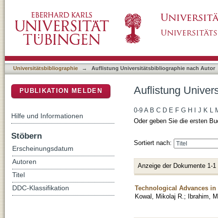
Auflistung Universitätsbibliographie nach A
DSpace Repositorium (Manakin basiert)
Universitätsbibliographie
→
Auflistung Universitätsbibliographie nach Autor
Auflistung Univer
PUBLIKATION MELDEN
0-9
A
B
C
D
E
F
G
H
I
J
K
L
Hilfe und Informationen
Oder geben Sie die ersten Bu
Stöbern
Sortiert nach:
Erscheinungsdatum
Autoren
Anzeige der Dokumente 1-1
Titel
Technological Advances in 
DDC-Klassifikation
Kowal, Mikolaj R.
;
Ibrahim,