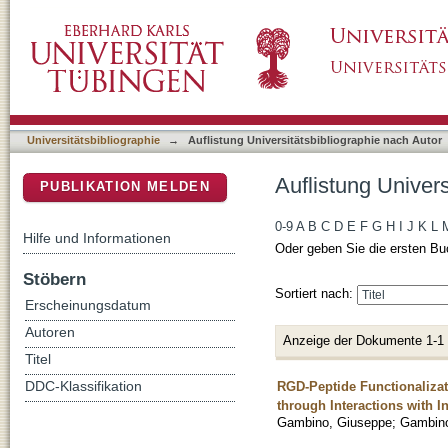
Auflistung Universitätsbibliographie nach Au
DSpace Repositorium (Manakin basiert)
Universitätsbibliographie
→
Auflistung Universitätsbibliographie nach Autor
Auflistung Univer
PUBLIKATION MELDEN
0-9
A
B
C
D
E
F
G
H
I
J
K
L
Hilfe und Informationen
Oder geben Sie die ersten Bu
Stöbern
Sortiert nach:
Erscheinungsdatum
Autoren
Anzeige der Dokumente 1-1
Titel
RGD-Peptide Functionalizati
DDC-Klassifikation
through Interactions with I
Gambino, Giuseppe
;
Gambino