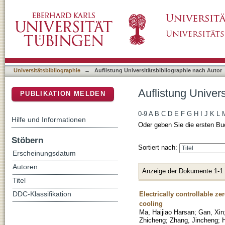
Auflistung Universitätsbibliographie nach Au
DSpace Repositorium (Manakin basiert)
Universitätsbibliographie
→
Auflistung Universitätsbibliographie nach Autor
Auflistung Univer
PUBLIKATION MELDEN
0-9
A
B
C
D
E
F
G
H
I
J
K
L
Hilfe und Informationen
Oder geben Sie die ersten Bu
Stöbern
Sortiert nach:
Erscheinungsdatum
Autoren
Anzeige der Dokumente 1-1
Titel
Electrically controllable z
DDC-Klassifikation
cooling
Ma, Haijiao Harsan
;
Gan, Xin
Zhicheng
;
Zhang, Jincheng
;