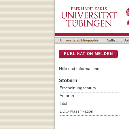
Auflistung Universitätsbib
DSpace Repositorium (Manakin b
Universitätsbibliographie
→
Auflistung Uni
PUBLIKATION MELDEN
Hilfe und Informationen
Stöbern
Erscheinungsdatum
Autoren
Titel
DDC-Klassifikation