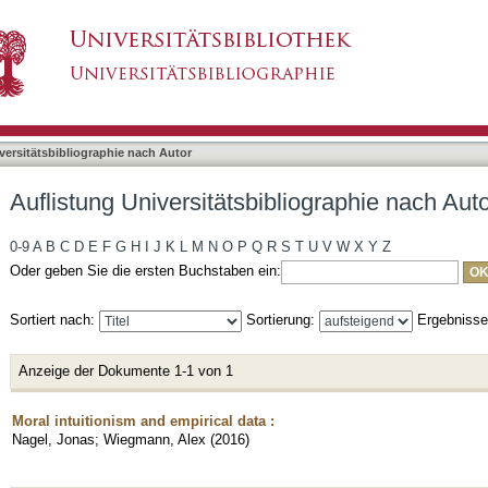
liographie nach Autor "Nagel, Jonas"
asiert)
versitätsbibliographie nach Autor
Auflistung Universitätsbibliographie nach Aut
0-9
A
B
C
D
E
F
G
H
I
J
K
L
M
N
O
P
Q
R
S
T
U
V
W
X
Y
Z
Oder geben Sie die ersten Buchstaben ein:
Sortiert nach:
Sortierung:
Ergebniss
Anzeige der Dokumente 1-1 von 1
Moral intuitionism and empirical data :
Nagel, Jonas
;
Wiegmann, Alex
(
2016
)