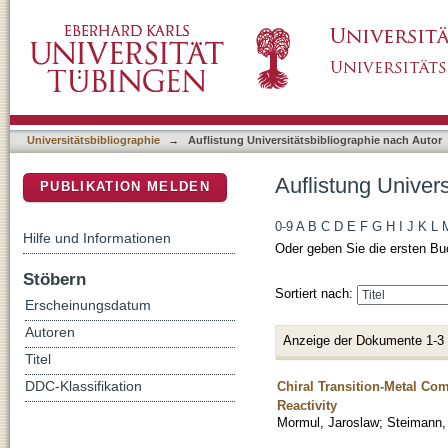
Auflistung Universitätsbibliographie nach Aut
DSpace Repositorium (Manakin basiert)
Universitätsbibliographie
→
Auflistung Universitätsbibliographie nach Autor
Auflistung Univers
PUBLIKATION MELDEN
0-9
A
B
C
D
E
F
G
H
I
J
K
L
Hilfe und Informationen
Oder geben Sie die ersten Bu
Stöbern
Sortiert nach:
Erscheinungsdatum
Autoren
Anzeige der Dokumente 1-3
Titel
Chiral Transition-Metal Co
DDC-Klassifikation
Reactivity
Mormul, Jaroslaw
;
Steimann,