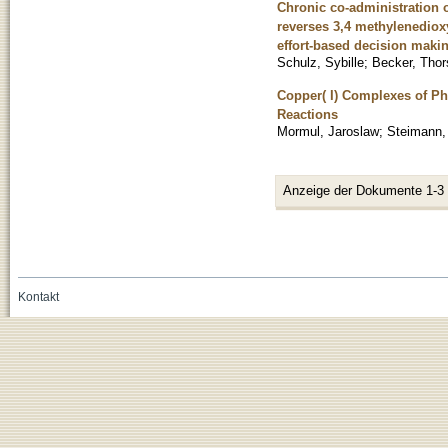
Chronic co-administration 
reverses 3,4 methylenedio
effort-based decision maki
Schulz, Sybille
;
Becker, Thor
Copper( I) Complexes of Ph
Reactions
Mormul, Jaroslaw
;
Steimann,
Anzeige der Dokumente 1-3
Kontakt