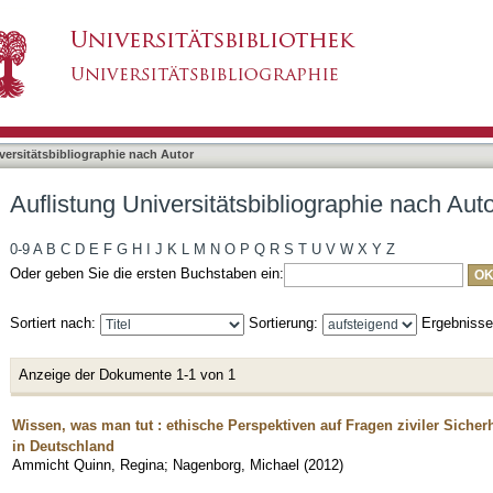
bliographie nach Autor "Nagenborg, Michael"
asiert)
versitätsbibliographie nach Autor
Auflistung Universitätsbibliographie nach Au
0-9
A
B
C
D
E
F
G
H
I
J
K
L
M
N
O
P
Q
R
S
T
U
V
W
X
Y
Z
Oder geben Sie die ersten Buchstaben ein:
Sortiert nach:
Sortierung:
Ergebniss
Anzeige der Dokumente 1-1 von 1
Wissen, was man tut : ethische Perspektiven auf Fragen ziviler Sicher
in Deutschland
Ammicht Quinn, Regina
;
Nagenborg, Michael
(
2012
)