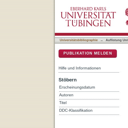
Auflistung Universitätsbi
DSpace Repositorium (Manakin b
Universitätsbibliographie
→
Auflistung Uni
PUBLIKATION MELDEN
Hilfe und Informationen
Stöbern
Erscheinungsdatum
Autoren
Titel
DDC-Klassifikation