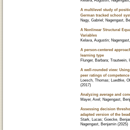
Kelava, Augustin
;
Nagengast
A multilevel study of positi
German tracked school sy
Nagy, Gabriel
;
Nagengast, Be
A Nonlinear Structural Equ
Variables
Kelava, Augustin
;
Nagengast
A person-centered approach
learning type
Flunger, Barbara
;
Trautwein, 
A well-rounded view: Using
peer ratings of competence
Loesch, Thomas
;
Luedtke, Ol
(
2017
)
Analyzing average and condi
Mayer, Axel
;
Nagengast, Ben
Assessing decision threshol
adapted version of the bead
Stark, Lucas
;
Goecke, Benja
Nagengast, Benjamin
(
2025
)