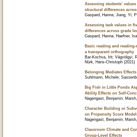
Assessing students' values 
structural differences acros
Gaspard, Hanna
;
Jiang, Yi
;
P
Assessing task values in f
differences across grade le
Gaspard, Hanna
;
Haefner, Isa
Basic reading and reading-
a transparent orthography
Bar-Kochva, Irit
;
Vágvölgyi, 
Nürk, Hans-Christoph
(
2021
)
Belonging Mediates Effects 
Suhlmann, Michele
;
Sassenbe
Big Fish in Little Ponds As
Ability Effects on Self-Con
Nagengast, Benjamin
;
Marsh,
Character Building or Sub
on Propensity Score Models
Nagengast, Benjamin
;
Marsh,
Classroom Climate and Cont
Group-Level Effects