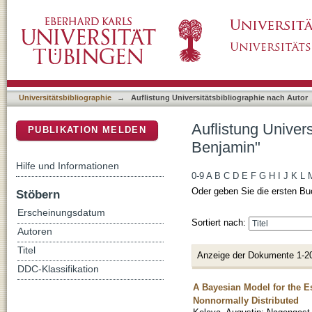
Auflistung Universitätsbibliographie nach Au
DSpace Repositorium (Manakin basiert)
Universitätsbibliographie
→
Auflistung Universitätsbibliographie nach Autor
Auflistung Univer
PUBLIKATION MELDEN
Benjamin"
Hilfe und Informationen
0-9
A
B
C
D
E
F
G
H
I
J
K
L
Oder geben Sie die ersten Bu
Stöbern
Erscheinungsdatum
Sortiert nach:
Autoren
Titel
Anzeige der Dokumente 1-2
DDC-Klassifikation
A Bayesian Model for the Es
Nonnormally Distributed