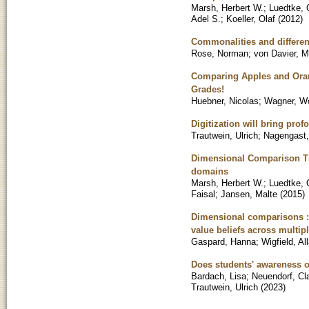
Marsh, Herbert W.
;
Luedtke, 
Adel S.
;
Koeller, Olaf
(
2012
)
Commonalities and differe
Rose, Norman
;
von Davier, M
Comparing Apples and Orang
Grades!
Huebner, Nicolas
;
Wagner, W
Digitization will bring pro
Trautwein, Ulrich
;
Nagengast,
Dimensional Comparison The
domains
Marsh, Herbert W.
;
Luedtke, 
Faisal
;
Jansen, Malte
(
2015
)
Dimensional comparisons : 
value beliefs across multi
Gaspard, Hanna
;
Wigfield, Al
Does students' awareness of
Bardach, Lisa
;
Neuendorf, Cl
Trautwein, Ulrich
(
2023
)