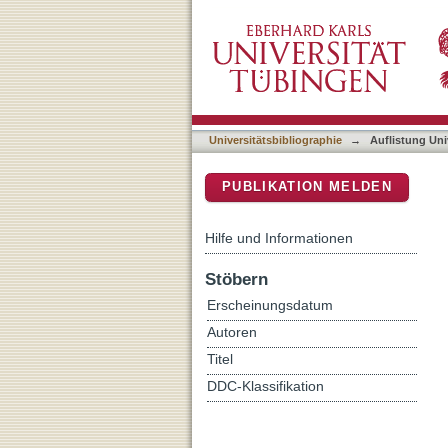
Auflistung Universitätsbib
DSpace Repositorium (Manakin b
Universitätsbibliographie
→
Auflistung Uni
PUBLIKATION MELDEN
Hilfe und Informationen
Stöbern
Erscheinungsdatum
Autoren
Titel
DDC-Klassifikation