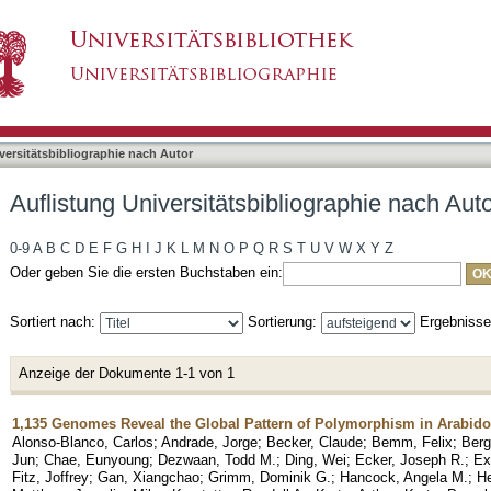
liographie nach Autor "Nagler, Matthias"
asiert)
versitätsbibliographie nach Autor
Auflistung Universitätsbibliographie nach Auto
0-9
A
B
C
D
E
F
G
H
I
J
K
L
M
N
O
P
Q
R
S
T
U
V
W
X
Y
Z
Oder geben Sie die ersten Buchstaben ein:
Sortiert nach:
Sortierung:
Ergebniss
Anzeige der Dokumente 1-1 von 1
1,135 Genomes Reveal the Global Pattern of Polymorphism in Arabido
Alonso-Blanco, Carlos
;
Andrade, Jorge
;
Becker, Claude
;
Bemm, Felix
;
Berg
Jun
;
Chae, Eunyoung
;
Dezwaan, Todd M.
;
Ding, Wei
;
Ecker, Joseph R.
;
Ex
Fitz, Joffrey
;
Gan, Xiangchao
;
Grimm, Dominik G.
;
Hancock, Angela M.
;
He