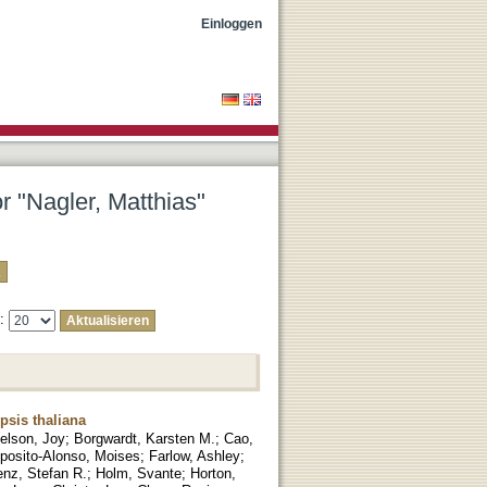
Einloggen
r "Nagler, Matthias"
e:
psis thaliana
elson, Joy
;
Borgwardt, Karsten M.
;
Cao,
posito-Alonso, Moises
;
Farlow, Ashley
;
nz, Stefan R.
;
Holm, Svante
;
Horton,