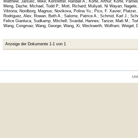
Matthew
;
Jarsulic, Mike
;
Kerstetter, Randall A.
;
Korte, Arthur
;
Korte, Pamel
Meng, Dazhe
;
Michael, Todd P.
;
Mott, Richard
;
Muliyati, Ni Wayan
;
Nagele
Viktoria
;
Nordborg, Magnus
;
Novikova, Polina Yu.
;
Pico, F. Xavier
;
Platzer,
Rodriguez, Alex
;
Rowan, Beth A.
;
Salome, Patrice A.
;
Schmid, Karl J.
;
Schm
Felice Gianluca
;
Sudkamp, Mitchell
;
Svardal, Hannes
;
Tanzer, Matt M.
;
Tod
Wang, Congmao
;
Wang, George
;
Wang, Xi
;
Weckwerth, Wolfram
;
Weigel, D
Anzeige der Dokumente 1-1 von 1
Uni