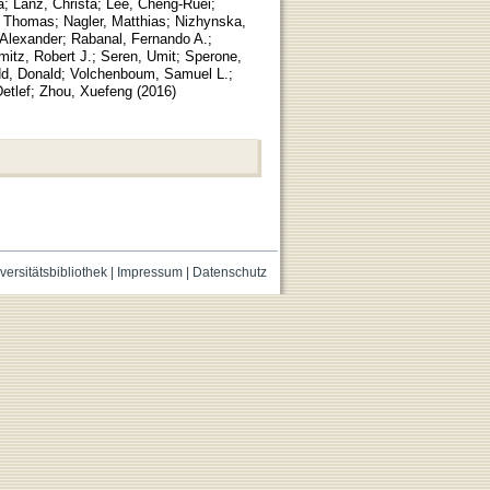
a
;
Lanz, Christa
;
Lee, Cheng-Ruei
;
, Thomas
;
Nagler, Matthias
;
Nizhynska,
 Alexander
;
Rabanal, Fernando A.
;
itz, Robert J.
;
Seren, Umit
;
Sperone,
d, Donald
;
Volchenboum, Samuel L.
;
etlef
;
Zhou, Xuefeng
(
2016
)
versitätsbibliothek
|
Impressum
|
Datenschutz