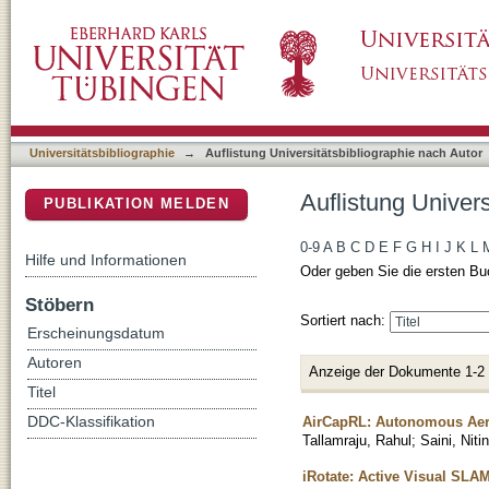
Auflistung Universitätsbibliographie nach Aut
DSpace Repositorium (Manakin basiert)
Universitätsbibliographie
→
Auflistung Universitätsbibliographie nach Autor
Auflistung Univers
PUBLIKATION MELDEN
0-9
A
B
C
D
E
F
G
H
I
J
K
L
Hilfe und Informationen
Oder geben Sie die ersten Bu
Stöbern
Sortiert nach:
Erscheinungsdatum
Autoren
Anzeige der Dokumente 1-2
Titel
AirCapRL: Autonomous Aer
DDC-Klassifikation
Tallamraju, Rahul
;
Saini, Nitin
iRotate: Active Visual SLA