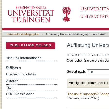
Auflistung Universitätsbibliographie nach Aut
DSpace Repositorium (Manakin basiert)
Universitätsbibliographie
→
Auflistung Universitätsbibliographie nach Autor
Auflistung Univers
PUBLIKATION MELDEN
0-9
A
B
C
D
E
F
G
H
I
J
K
L
Hilfe und Informationen
Oder geben Sie die ersten Bu
Stöbern
Sortiert nach:
Erscheinungsdatum
Autoren
Anzeige der Dokumente 1-1
Titel
The usual suspects? Conspi
DDC-Klassifikation
Rachwol, Olivia
(
2023
)