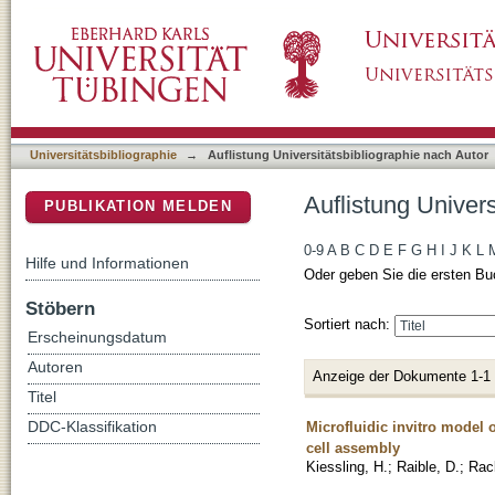
Auflistung Universitätsbibliographie nach Aut
DSpace Repositorium (Manakin basiert)
Universitätsbibliographie
→
Auflistung Universitätsbibliographie nach Autor
Auflistung Univers
PUBLIKATION MELDEN
0-9
A
B
C
D
E
F
G
H
I
J
K
L
Hilfe und Informationen
Oder geben Sie die ersten Bu
Stöbern
Sortiert nach:
Erscheinungsdatum
Autoren
Anzeige der Dokumente 1-1
Titel
Microfluidic invitro model 
DDC-Klassifikation
cell assembly
Kiessling, H.
;
Raible, D.
;
Rac