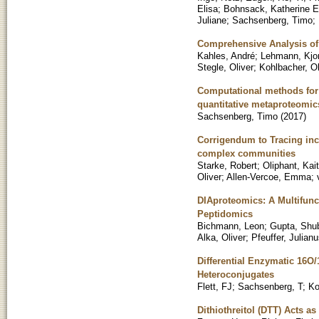
Elisa
;
Bohnsack, Katherine E
Juliane
;
Sachsenberg, Timo
;
Comprehensive Analysis of 
Kahles, André
;
Lehmann, Kjo
Stegle, Oliver
;
Kohlbacher, Ol
Computational methods for
quantitative metaproteomic
Sachsenberg, Timo
(
2017
)
Corrigendum to Tracing inco
complex communities
Starke, Robert
;
Oliphant, Kai
Oliver
;
Allen-Vercoe, Emma
;
DIAproteomics: A Multifunc
Peptidomics
Bichmann, Leon
;
Gupta, Sh
Alka, Oliver
;
Pfeuffer, Julian
Differential Enzymatic 16O/
Heteroconjugates
Flett, FJ
;
Sachsenberg, T
;
Ko
Dithiothreitol (DTT) Acts as