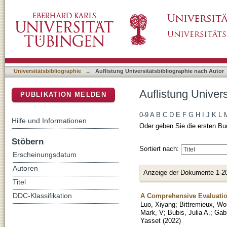
Auflistung Universitätsbibliographie nach Au
DSpace Repositorium (Manakin basiert)
Universitätsbibliographie
→
Auflistung Universitätsbibliographie nach Autor
Auflistung Univer
PUBLIKATION MELDEN
0-9
A
B
C
D
E
F
G
H
I
J
K
L
Hilfe und Informationen
Oder geben Sie die ersten Bu
Stöbern
Sortiert nach:
Erscheinungsdatum
Autoren
Anzeige der Dokumente 1-2
Titel
A Comprehensive Evaluatio
DDC-Klassifikation
Luo, Xiyang
;
Bittremieux, Wo
Mark, V
;
Bubis, Julia A.
;
Gabr
Yasset
(
2022
)