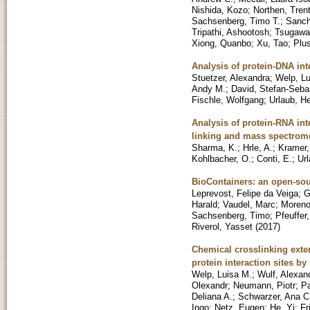
Nishida, Kozo
;
Northen, Tren
Sachsenberg, Timo T.
;
Sanch
Tripathi, Ashootosh
;
Tsugawa,
Xiong, Quanbo
;
Xu, Tao
;
Plu
Analysis of protein-DNA in
Stuetzer, Alexandra
;
Welp, Lu
Andy M.
;
David, Stefan-Seba
Fischle, Wolfgang
;
Urlaub, H
Analysis of protein-RNA in
linking and mass spectrom
Sharma, K.
;
Hrle, A.
;
Kramer,
Kohlbacher, O.
;
Conti, E.
;
Url
BioContainers: an open-sou
Leprevost, Felipe da Veiga
;
G
Harald
;
Vaudel, Marc
;
Moreno
Sachsenberg, Timo
;
Pfeuffer
Riverol, Yasset
(
2017
)
Chemical crosslinking exte
protein interaction sites b
Welp, Luisa M.
;
Wulf, Alexan
Olexandr
;
Neumann, Piotr
;
Pa
Deliana A.
;
Schwarzer, Ana C.
Ingo
;
Netz, Eugen
;
He, Yi
;
Fr