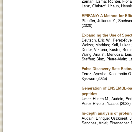
Zaman, Uzma
;
Richter, Flori
Lenz, Christof
;
Urlaub, Henni
EPIFANY: A Method for Effi
Pfeuffer, Julianus Y.
;
Sachsen
(
2020
)
Expanding the Use of Spect
Deutsch, Eric W.
;
Perez-Rive
Walzer, Mathias
;
Kall, Lukas
Dorfer, Viktoria
;
Kuster, Bern
Wang, Ana Y.
;
Mendoza, Luis
Steffen
;
Binz, Pierre-Alain
;
L
False Discovery Rate Estim
Feroz, Ayesha
;
Konstantin O
Kyowon
(
2025
)
Generation of ENSEMBL-bas
peptides
Umer, Husen M.
;
Audain, Enr
Perez-Riverol, Yasset
(
2022
)
In-depth analysis of protei
Audain, Enrique
;
Uszkoreit, J
Sanchez, Aniel
;
Eisenacher, 