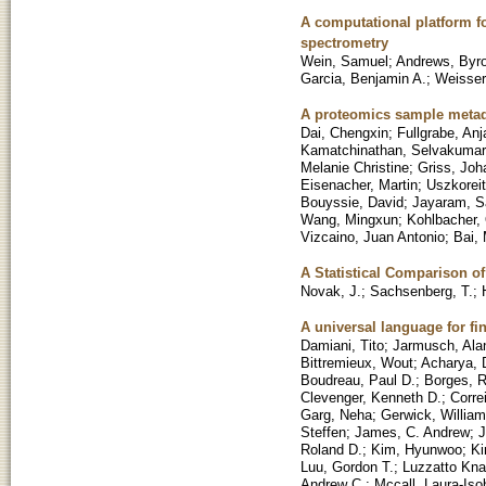
A computational platform f
spectrometry
Wein, Samuel
;
Andrews, Byr
Garcia, Benjamin A.
;
Weisser
A proteomics sample metada
Dai, Chengxin
;
Fullgrabe, Anj
Kamatchinathan, Selvakumar
Melanie Christine
;
Griss, Jo
Eisenacher, Martin
;
Uszkoreit
Bouyssie, David
;
Jayaram, S
Wang, Mingxun
;
Kohlbacher, 
Vizcaino, Juan Antonio
;
Bai,
A Statistical Comparison of
Novak, J.
;
Sachsenberg, T.
;
A universal language for f
Damiani, Tito
;
Jarmusch, Ala
Bittremieux, Wout
;
Acharya, 
Boudreau, Paul D.
;
Borges, R
Clevenger, Kenneth D.
;
Corre
Garg, Neha
;
Gerwick, William
Steffen
;
James, C. Andrew
;
J
Roland D.
;
Kim, Hyunwoo
;
Ki
Luu, Gordon T.
;
Luzzatto Kna
Andrew C.
;
Mccall, Laura-Iso