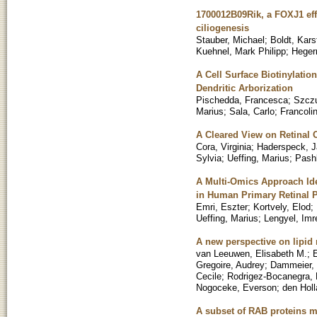
1700012B09Rik, a FOXJ1 effe
ciliogenesis
Stauber, Michael
;
Boldt, Kars
Kuehnel, Mark Philipp
;
Heger
A Cell Surface Biotinylati
Dendritic Arborization
Pischedda, Francesca
;
Szcz
Marius
;
Sala, Carlo
;
Francoli
A Cleared View on Retinal 
Cora, Virginia
;
Haderspeck, 
Sylvia
;
Ueffing, Marius
;
Pashk
A Multi-Omics Approach Id
in Human Primary Retinal 
Emri, Eszter
;
Kortvely, Elod
;
Ueffing, Marius
;
Lengyel, Imr
A new perspective on lipid 
van Leeuwen, Elisabeth M.
;
Gregoire, Audrey
;
Dammeier,
Cecile
;
Rodrigez-Bocanegra,
Nogoceke, Everson
;
den Holl
A subset of RAB proteins m