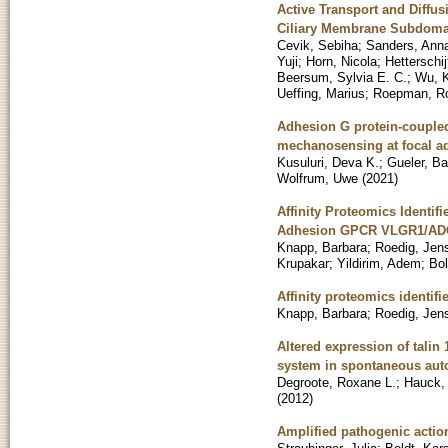
Active Transport and Diffu
Ciliary Membrane Subdoma
Cevik, Sebiha
;
Sanders, Ann
Yuji
;
Horn, Nicola
;
Hetterschij
Beersum, Sylvia E. C.
;
Wu, 
Ueffing, Marius
;
Roepman, R
Adhesion G protein-couple
mechanosensing at focal a
Kusuluri, Deva K.
;
Gueler, Ba
Wolfrum, Uwe
(
2021
)
Affinity Proteomics Identifi
Adhesion GPCR VLGR1/A
Knapp, Barbara
;
Roedig, Jen
Krupakar
;
Yildirim, Adem
;
Bol
Affinity proteomics identif
Knapp, Barbara
;
Roedig, Jen
Altered expression of talin
system in spontaneous aut
Degroote, Roxane L.
;
Hauck, 
(
2012
)
Amplified pathogenic action