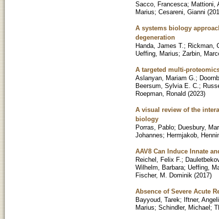
Sacco, Francesca
;
Mattioni,
Marius
;
Cesareni, Gianni
(
20
A systems biology approach
degeneration
Handa, James T.
;
Rickman, 
Ueffing, Marius
;
Zarbin, Marc
A targeted multi-proteomics
Aslanyan, Mariam G.
;
Doornb
Beersum, Sylvia E. C.
;
Russe
Roepman, Ronald
(
2023
)
A visual review of the inte
biology
Porras, Pablo
;
Duesbury, Mar
Johannes
;
Hermjakob, Henni
AAV8 Can Induce Innate an
Reichel, Felix F.
;
Dauletbekov
Wilhelm, Barbara
;
Ueffing, M
Fischer, M. Dominik
(
2017
)
Absence of Severe Acute R
Bayyoud, Tarek
;
Iftner, Angel
Marius
;
Schindler, Michael
;
T