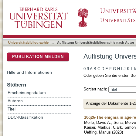
Auflistung Universitätsbibliographie nach Aut
DSpace Repositorium (Manakin basiert)
Universitätsbibliographie
→
Auflistung Universitätsbibliographie nach Autor
Auflistung Univers
PUBLIKATION MELDEN
0-9
A
B
C
D
E
F
G
H
I
J
K
L
Hilfe und Informationen
Oder geben Sie die ersten Bu
Stöbern
Sortiert nach:
Erscheinungsdatum
Autoren
Anzeige der Dokumente 1-2
Titel
10q26-The enigma in age-re
DDC-Klassifikation
Merle, David A.
;
Sena, Merve
Kaiser, Markus
;
Clark, Simon
Ueffing, Marius
(
2023
)