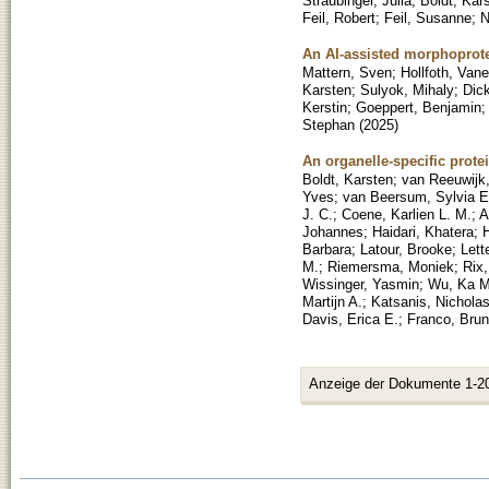
Straubinger, Julia
;
Boldt, Kar
Feil, Robert
;
Feil, Susanne
;
N
An AI-assisted morphoprote
Mattern, Sven
;
Hollfoth, Van
Karsten
;
Sulyok, Mihaly
;
Dic
Kerstin
;
Goeppert, Benjamin
Stephan
(
2025
)
An organelle-specific prot
Boldt, Karsten
;
van Reeuwijk
Yves
;
van Beersum, Sylvia E
J. C.
;
Coene, Karlien L. M.
;
A
Johannes
;
Haidari, Khatera
;
H
Barbara
;
Latour, Brooke
;
Lett
M.
;
Riemersma, Moniek
;
Rix
Wissinger, Yasmin
;
Wu, Ka 
Martijn A.
;
Katsanis, Nichola
Davis, Erica E.
;
Franco, Brun
Anzeige der Dokumente 1-2