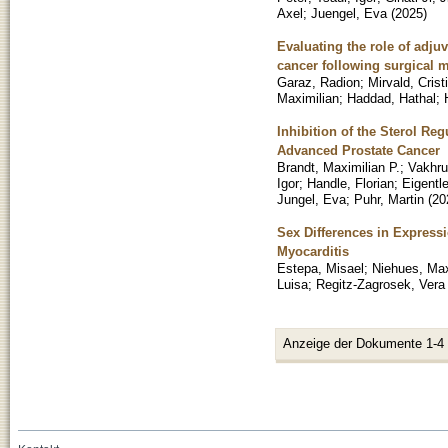
Axel
;
Juengel, Eva
(
2025
)
Evaluating the role of adju
cancer following surgical
Garaz, Radion
;
Mirvald, Crist
Maximilian
;
Haddad, Hathal
;
Inhibition of the Sterol R
Advanced Prostate Cancer
Brandt, Maximilian P.
;
Vakhru
Igor
;
Handle, Florian
;
Eigentl
Jungel, Eva
;
Puhr, Martin
(
20
Sex Differences in Expres
Myocarditis
Estepa, Misael
;
Niehues, Max
Luisa
;
Regitz-Zagrosek, Vera
Anzeige der Dokumente 1-4