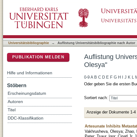
Auflistung Universitätsbibliographie nach Au
DSpace Repositorium (Manakin basiert)
Universitätsbibliographie
→
Auflistung Universitätsbibliographie nach Autor
Auflistung Univer
PUBLIKATION MELDEN
Olesya"
Hilfe und Informationen
0-9
A
B
C
D
E
F
G
H
I
J
K
L
Oder geben Sie die ersten Bu
Stöbern
Erscheinungsdatum
Sortiert nach:
Autoren
Titel
Anzeige der Dokumente 1-4
DDC-Klassifikation
Artesunate Inhibits Metastat
Vakhrusheva, Olesya
;
Zhao,
Peter
;
Tsaur, Igor
;
Cinatl Jr, 