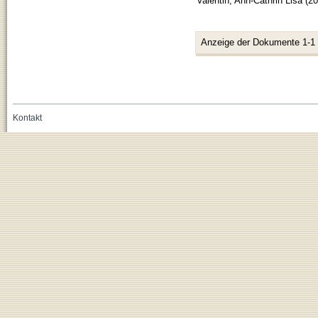
Valentin, Ann-Cathrin Lisa
(
20
Anzeige der Dokumente 1-1
Kontakt