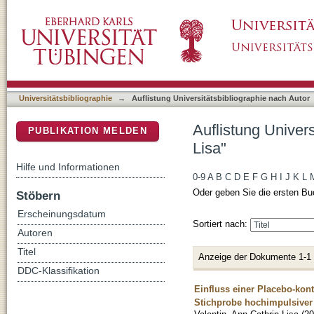
Auflistung Universitätsbibliographie nach Aut
DSpace Repositorium (Manakin basiert)
Universitätsbibliographie
→
Auflistung Universitätsbibliographie nach Autor
Auflistung Univers
PUBLIKATION MELDEN
Lisa"
Hilfe und Informationen
0-9
A
B
C
D
E
F
G
H
I
J
K
L
Oder geben Sie die ersten Bu
Stöbern
Erscheinungsdatum
Sortiert nach:
Autoren
Titel
Anzeige der Dokumente 1-1
DDC-Klassifikation
Einfluss einer Placebo-kont
Stichprobe hochimpulsiver