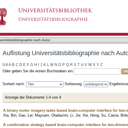
liographie nach Autor "Xia, Bin"
asiert)
versitätsbibliographie nach Autor
Auflistung Universitätsbibliographie nach Auto
0-9
A
B
C
D
E
F
G
H
I
J
K
L
M
N
O
P
Q
R
S
T
U
V
W
X
Y
Z
Oder geben Sie die ersten Buchstaben ein:
Sortiert nach:
Sortierung:
Ergebniss
Anzeige der Dokumente 1-4 von 4
A binary motor imagery tasks based brain-computer interface for two
Xia, Bin
;
Gao, Lei
;
Maysam, Oladazimi
;
Li, Jie
;
Xie, Hong
;
Su, Caixia
;
Birb
A combination strategy based brain-computer interface for two-dimen