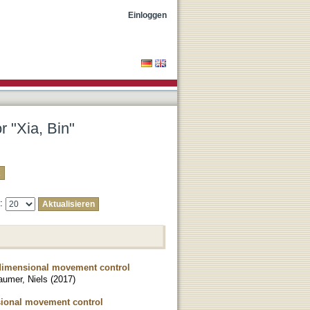
Einloggen
r "Xia, Bin"
e:
-dimensional movement control
aumer, Niels
(
2017
)
sional movement control