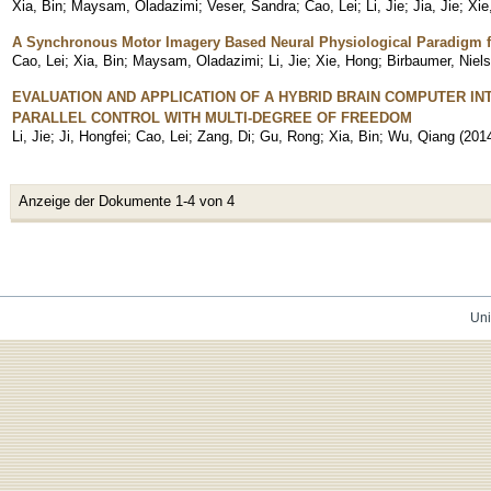
Xia, Bin
;
Maysam, Oladazimi
;
Veser, Sandra
;
Cao, Lei
;
Li, Jie
;
Jia, Jie
;
Xie
A Synchronous Motor Imagery Based Neural Physiological Paradigm fo
Cao, Lei
;
Xia, Bin
;
Maysam, Oladazimi
;
Li, Jie
;
Xie, Hong
;
Birbaumer, Niels
EVALUATION AND APPLICATION OF A HYBRID BRAIN COMPUTER I
PARALLEL CONTROL WITH MULTI-DEGREE OF FREEDOM
Li, Jie
;
Ji, Hongfei
;
Cao, Lei
;
Zang, Di
;
Gu, Rong
;
Xia, Bin
;
Wu, Qiang
(
201
Anzeige der Dokumente 1-4 von 4
Uni