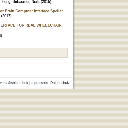
, Hong
;
Birbaumer, Niels
(
2015
)
r Brain Computer Interface Speller
(
2017
)
NTERFACE FOR REAL WHEELCHAIR
4
)
versitätsbibliothek
|
Impressum
|
Datenschutz