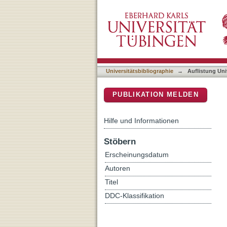
Auflistung Universitätsbib
DSpace Repositorium (Manakin b
Universitätsbibliographie
→
Auflistung Uni
PUBLIKATION MELDEN
Hilfe und Informationen
Stöbern
Erscheinungsdatum
Autoren
Titel
DDC-Klassifikation