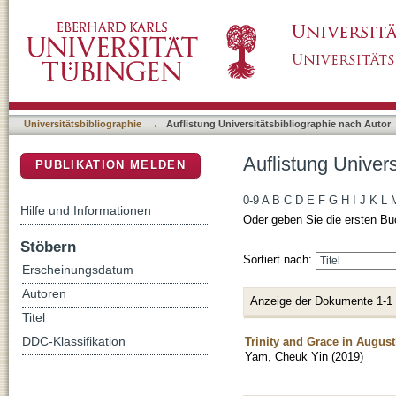
Auflistung Universitätsbibliographie nach Au
DSpace Repositorium (Manakin basiert)
Universitätsbibliographie
→
Auflistung Universitätsbibliographie nach Autor
Auflistung Univer
PUBLIKATION MELDEN
0-9
A
B
C
D
E
F
G
H
I
J
K
L
Hilfe und Informationen
Oder geben Sie die ersten Bu
Stöbern
Sortiert nach:
Erscheinungsdatum
Autoren
Anzeige der Dokumente 1-1
Titel
Trinity and Grace in Augustin
DDC-Klassifikation
Yam, Cheuk Yin
(
2019
)