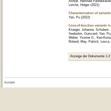
Ashraf, Harshad Pannikkaveet
Lerche, Holger
(
2021
)
Characterization of variant
Yan, Pu
(
2022
)
Loss-of-function variants i
Krueger, Johanna
;
Schubert, 
Seebohm, Guiscard
;
Yan, Pu
Weber, Yvonne G.
;
Keo-Kosal
Roland
;
May, Patrick
;
Lesca,
Anzeige der Dokumente 1-3
Kontakt