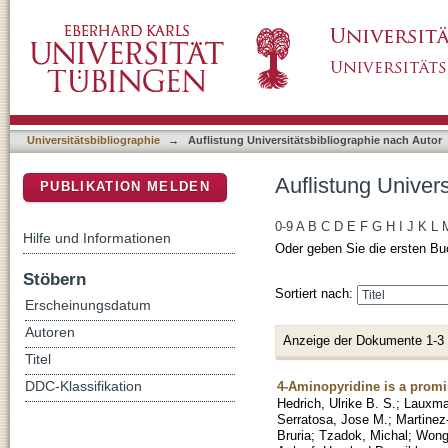
Auflistung Universitätsbibliographie nach Aut
DSpace Repositorium (Manakin basiert)
Universitätsbibliographie
→
Auflistung Universitätsbibliographie nach Autor
Auflistung Univers
PUBLIKATION MELDEN
0-9
A
B
C
D
E
F
G
H
I
J
K
L
Hilfe und Informationen
Oder geben Sie die ersten Bu
Stöbern
Sortiert nach:
Erscheinungsdatum
Autoren
Anzeige der Dokumente 1-3
Titel
4-Aminopyridine is a promi
DDC-Klassifikation
Hedrich, Ulrike B. S.
;
Lauxma
Serratosa, Jose M.
;
Martinez
Bruria
;
Tzadok, Michal
;
Wong-