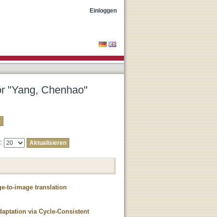
Einloggen
tor "Yang, Chenhao"
e:
e-to-image translation
aptation via Cycle-Consistent