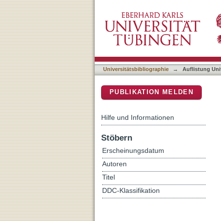
Auflistung Universitätsbi
DSpace Repositorium (Manakin b
Universitätsbibliographie
→
Auflistung Uni
PUBLIKATION MELDEN
Hilfe und Informationen
Stöbern
Erscheinungsdatum
Autoren
Titel
DDC-Klassifikation