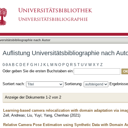
bliographie nach Autor "Yang, Chenhao"
asiert)
versitätsbibliographie nach Autor
Auflistung Universitätsbibliographie nach Au
0-9
A
B
C
D
E
F
G
H
I
J
K
L
M
N
O
P
Q
R
S
T
U
V
W
X
Y
Z
Oder geben Sie die ersten Buchstaben ein:
Sortiert nach:
Sortierung:
Ergebniss
Anzeige der Dokumente 1-2 von 2
Learning-based camera relocalization with domain adaptation via imag
Zell, Andreas
;
Liu, Yuyi
;
Yang, Chenhao
(
2021
)
Relative Camera Pose Estimation using Synthetic Data with Domain Ad