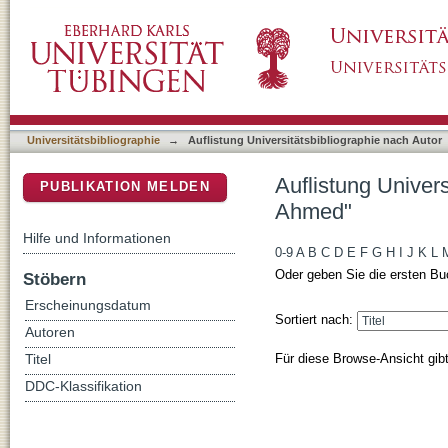
Auflistung Universitätsbibliographie nach 
DSpace Repositorium (Manakin basiert)
Universitätsbibliographie
→
Auflistung Universitätsbibliographie nach Autor
Auflistung Univer
PUBLIKATION MELDEN
Ahmed"
Hilfe und Informationen
0-9
A
B
C
D
E
F
G
H
I
J
K
L
Oder geben Sie die ersten Bu
Stöbern
Erscheinungsdatum
Sortiert nach:
Autoren
Für diese Browse-Ansicht gib
Titel
DDC-Klassifikation